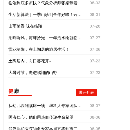
临沧到底多凉快？气象分析师张娟带着仪器来实测
08-03
生活新算法｜一季山珍到全年好味！云南临沧“树koko”里的致富经
08-01
山雨菌香 味在临翔
07-28
湖畔听风，河畔拾光！十年治水绘就临翔“家门口的诗与远方”
07-27
赏花制陶，在土陶居的旅居生活！
07-26
土陶居内，向日葵花开~
07-23
大暑时节，走进临翔的山野
07-23
健
康
展开列表
从幼儿园到临床一线！华科大专家团队全方位帮扶临翔妇幼
08-07
医者仁心，他们用热血传递生命希望
08-06
武汉协和医院知名专家本周五将到市二院义诊！
08-05