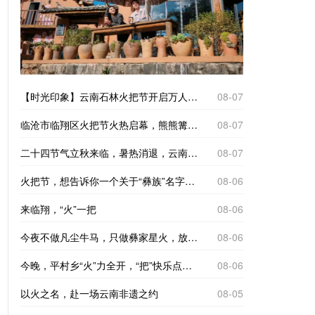
【时光印象】云南石林火把节开启万人狂欢模式
08-07
临沧市临翔区火把节火热启幕，熊熊篝火点亮夜色，各族群众牵手踏歌，现场人声鼎沸，氛围感拉满。
08-07
二十四节气立秋来临，暑热消退，云南省临沧市临翔区平村乡迎来一年一度彝族火把节。火种在村民手中依次传递，点点星火连成蜿蜒火龙，点亮整个村寨。
08-07
火把节，想告诉你一个关于“彝族”名字的故事
08-06
来临翔，“火”一把
08-06
今夜不做凡尘牛马，只做彝家星火，放下日常忙碌，围着篝火尽情起舞，以漫天火光，热烈欢度民族佳节。
08-06
今晚，平村乡“火”力全开，“把”快乐点燃！
08-06
以火之名，赴一场云南非遗之约
08-05