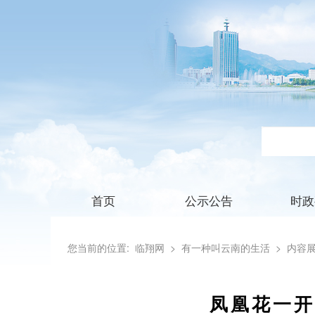
首页
公示公告
时政
您当前的位置:
临翔网
> 有一种叫云南的生活
> 内容
凤凰花一