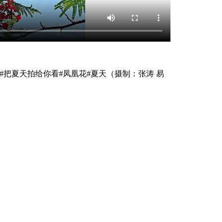
把夏天拍给你看#凤凰花#夏天（摄制：张涛 易