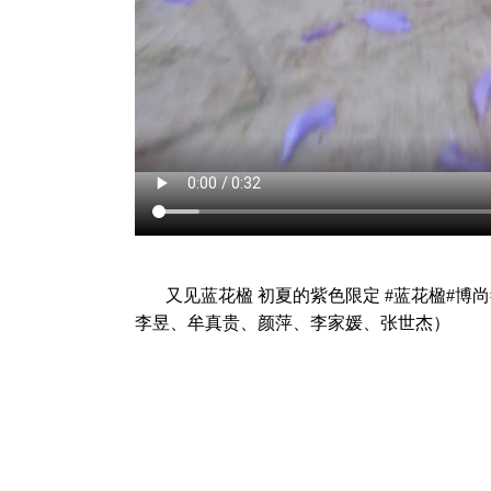
又见蓝花楹 初夏的紫色限定 #蓝花楹#博
李昱、牟真贵、颜萍、李家媛、张世杰）