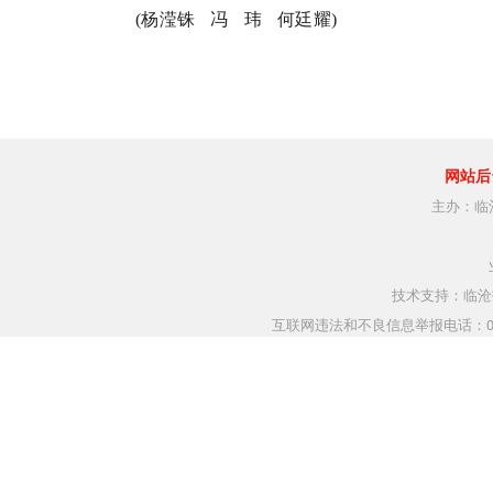
(杨滢铢 冯 玮 何廷耀)
网站后
主办：临
技术支持：临沧指
互联网违法和不良信息举报电话：0883-