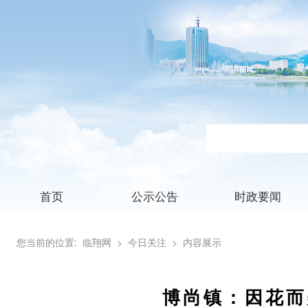
首页
公示公告
时政要闻
您当前的位置:
临翔网
> 今日关注
> 内容展示
博尚镇：因花而