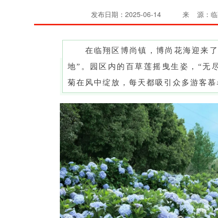
发布日期：2025-06-14
来 源：临
在临翔区博尚镇，博尚花海迎来了
地”。园区内的百草莲摇曳生姿，“
无
菊在风中绽放，每天都吸引众多游客慕