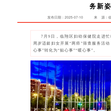
务新
发布日期：2025-07-10
来 源：
7月9日，临翔区妇幼保健院走进忙
周岁适龄妇女开展“两癌”筛查服务活动
心事”转化为“贴心事”“暖心事”。