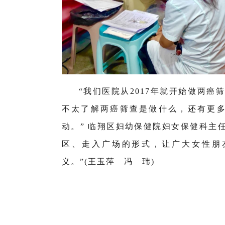
“我们医院从2017年就开始做
两癌
不太了解两癌筛查是做什么，还有更
动。” 临翔区妇幼保健院妇女保健科主
区、走入广场的形式，让广大女性朋
义。”(王玉萍 冯 玮)