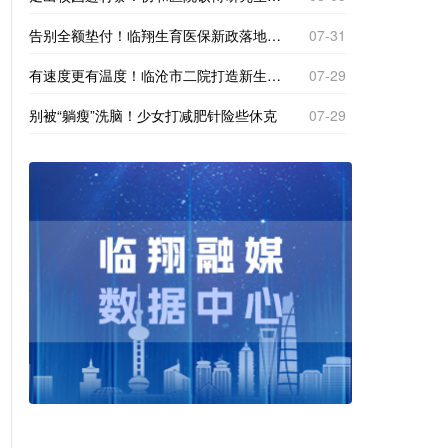
告别全额垫付！临翔生育医保新政落地，产检分娩直接现场报销
07-31
有速度更有温度！临沧市二院打造新生一站式体检专区
07-29
别被“躺瘦”洗脑！少女打减肥针险些休克
07-29