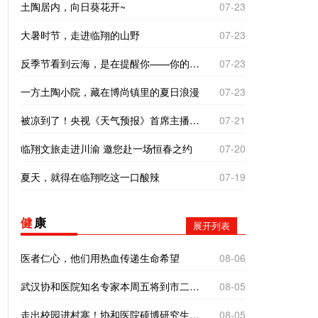
土陶居内，向日葵花开~
07-23
大暑时节，走进临翔的山野
07-23
反季节看到云海，是在提醒你——你的“云”气不差，别着急。错季的相遇，往往是最好的运气！
07-23
一方土陶小院，藏在博尚镇里的夏日浪漫
07-23
被凉到了！央视《天气预报》首席主播杨丹临沧之旅有惊喜
07-21
临翔文旅走进川渝 邀您赴一场恒春之约
07-20
夏天，就得在临翔吃这一口酸辣
07-19
健
康
展开列表
医者仁心，他们用热血传递生命希望
08-06
武汉协和医院知名专家本周五将到市二院义诊！
08-05
走出校园进村寨！协和医院硕博研究生到南美乡探寻基层医疗“真问题”
08-05