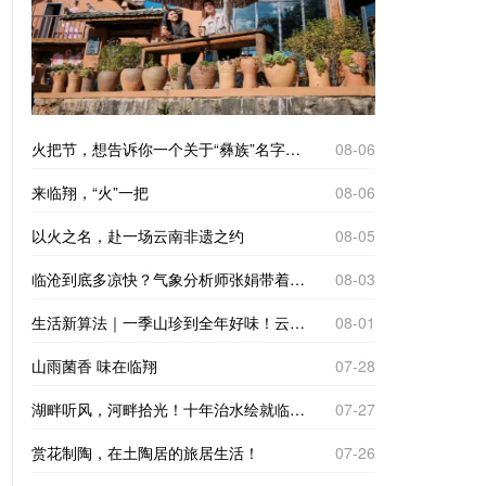
火把节，想告诉你一个关于“彝族”名字的故事
08-06
来临翔，“火”一把
08-06
以火之名，赴一场云南非遗之约
08-05
临沧到底多凉快？气象分析师张娟带着仪器来实测
08-03
生活新算法｜一季山珍到全年好味！云南临沧“树koko”里的致富经
08-01
山雨菌香 味在临翔
07-28
湖畔听风，河畔拾光！十年治水绘就临翔“家门口的诗与远方”
07-27
赏花制陶，在土陶居的旅居生活！
07-26