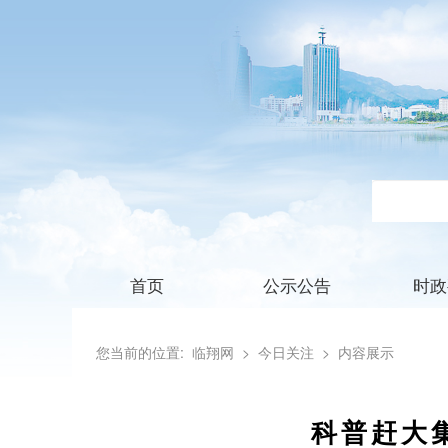
首页
公示公告
时政
您当前的位置:
临翔网
> 今日关注
> 内容展示
科普赶大