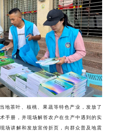
当地茶叶、核桃、果蔬等特色产业，发放了
技术手册，并现场解答农户在生产中遇到的实
过
现场讲解
和
发放
宣传折页，向群众
普及
地震