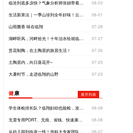
临沧到底多凉快？气象分析师张娟带着仪器来实测
08-03
生活新算法｜一季山珍到全年好味！云南临沧“树koko”里的致富经
08-01
山雨菌香 味在临翔
07-28
湖畔听风，河畔拾光！十年治水绘就临翔“家门口的诗与远方”
07-27
赏花制陶，在土陶居的旅居生活！
07-26
土陶居内，向日葵花开~
07-23
大暑时节，走进临翔的山野
07-23
健
康
展开列表
学生体检排长队？临翔妇幼也能检，攻略来了→
08-08
无需专用PORT、无痕、省钱、快速康复！临沧市二院开展常规器械单孔腹腔镜手术
08-08
从幼儿园到临床一线！华科大专家团队全方位帮扶临翔妇幼
08-07