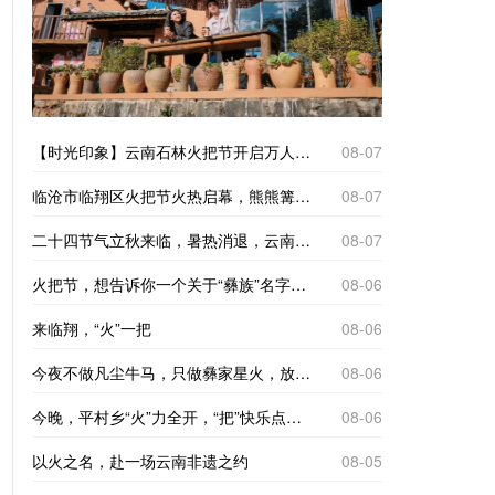
【时光印象】云南石林火把节开启万人狂欢模式
08-07
临沧市临翔区火把节火热启幕，熊熊篝火点亮夜色，各族群众牵手踏歌，现场人声鼎沸，氛围感拉满。
08-07
二十四节气立秋来临，暑热消退，云南省临沧市临翔区平村乡迎来一年一度彝族火把节。火种在村民手中依次传递，点点星火连成蜿蜒火龙，点亮整个村寨。
08-07
火把节，想告诉你一个关于“彝族”名字的故事
08-06
来临翔，“火”一把
08-06
今夜不做凡尘牛马，只做彝家星火，放下日常忙碌，围着篝火尽情起舞，以漫天火光，热烈欢度民族佳节。
08-06
今晚，平村乡“火”力全开，“把”快乐点燃！
08-06
以火之名，赴一场云南非遗之约
08-05