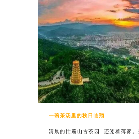
一碗茶汤里的秋日临翔
清晨的
忙麓山古茶园
还笼着薄雾。