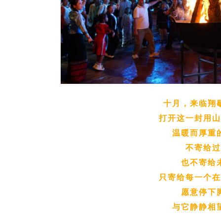
十月，来临翔
打开这一封用
温暖而厚重
不寄给
也不寄给
只寄给每一个
愿意停下
与它静静相