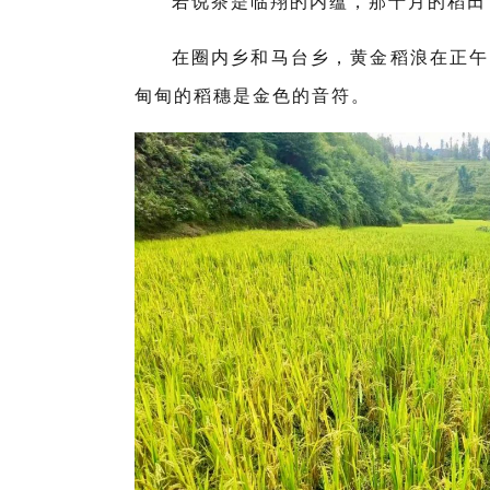
若说茶是临翔的内蕴，那十月的稻田
在圈内乡和马台乡，黄金稻浪在正午
甸甸的稻穗是金色的音符。