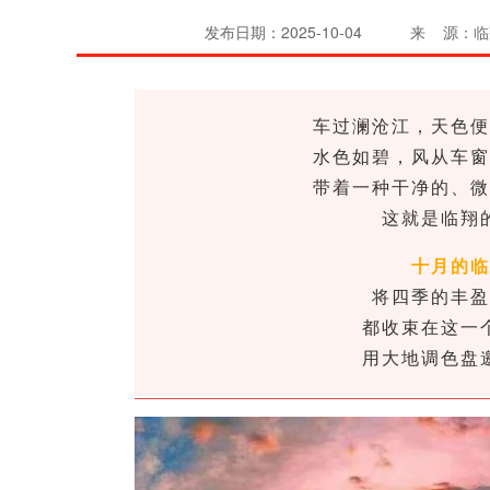
发布日期：2025-10-04
来 源：临
车过澜沧江，天色
水色如碧，风从车
带着一种干净的、
这就是临翔
十月的
将四季的丰
都收束在这一
用大地调色盘