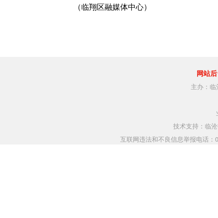
（临翔区融媒体中心）
网站后
主办：临
技术支持：临沧指
互联网违法和不良信息举报电话：0883-