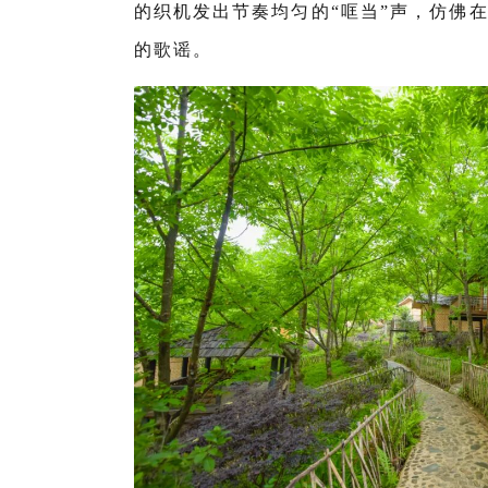
的织机发出节奏均匀的“哐当”声，仿佛
的歌谣。