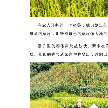
有农人开割第一垄稻谷，镰刀划过处
堆放的草垛，那些圆锥形的草垛像大地的
寨子里的舂碓声此起彼伏。新米在
质。蒸饭的香气从家家户户飘出，调制出