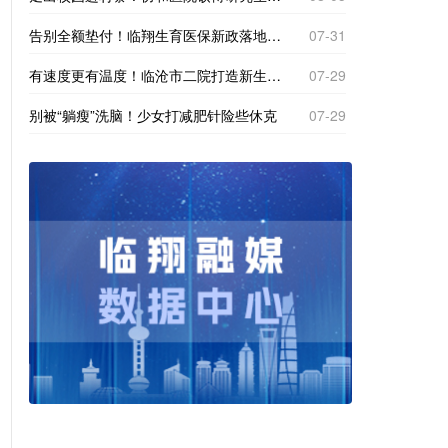
告别全额垫付！临翔生育医保新政落地，产检分娩直接现场报销
07-31
有速度更有温度！临沧市二院打造新生一站式体检专区
07-29
别被“躺瘦”洗脑！少女打减肥针险些休克
07-29