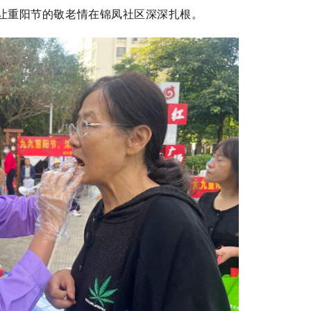
让重阳节的敬老情在锦凤社区深深扎根。