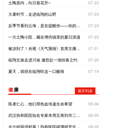
土陶居内，向日葵花开~
07-23
大暑时节，走进临翔的山野
07-23
反季节看到云海，是在提醒你——你的“云”气不差，别着急。错季的相遇，往往是最好的运气！
07-23
一方土陶小院，藏在博尚镇里的夏日浪漫
07-23
被凉到了！央视《天气预报》首席主播杨丹临沧之旅有惊喜
07-21
临翔文旅走进川渝 邀您赴一场恒春之约
07-20
夏天，就得在临翔吃这一口酸辣
07-19
健
康
展开列表
医者仁心，他们用热血传递生命希望
08-06
武汉协和医院知名专家本周五将到市二院义诊！
08-05
走出校园进村寨！协和医院硕博研究生到南美乡探寻基层医疗“真问题”
08-05