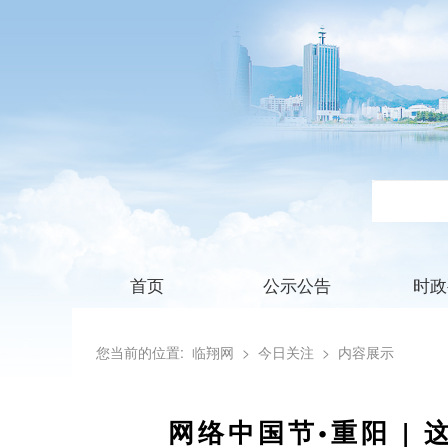
首页
公示公告
时政
您当前的位置:
临翔网
> 今日关注
> 内容展示
网络中国节•重阳 |