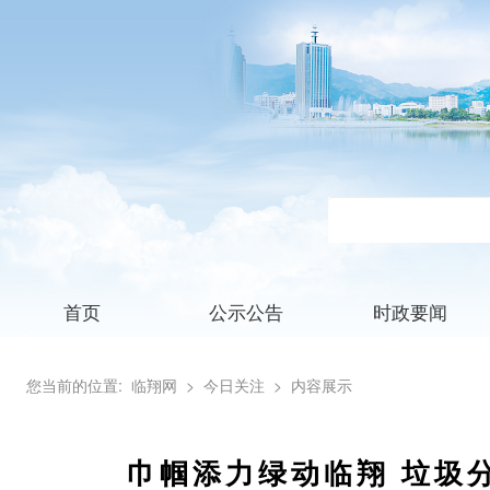
首页
公示公告
时政要闻
您当前的位置:
临翔网
> 今日关注
> 内容展示
巾帼添力绿动临翔 垃圾