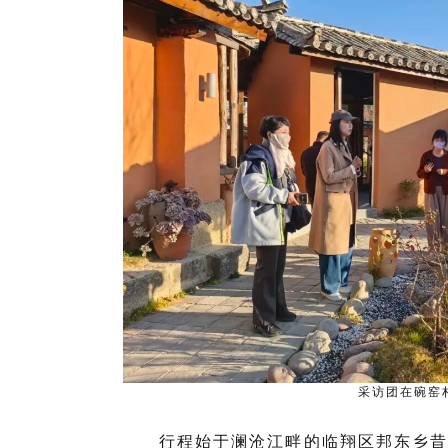
采访团在碗窑
行程始于澜沧江畔的临翔区邦东乡