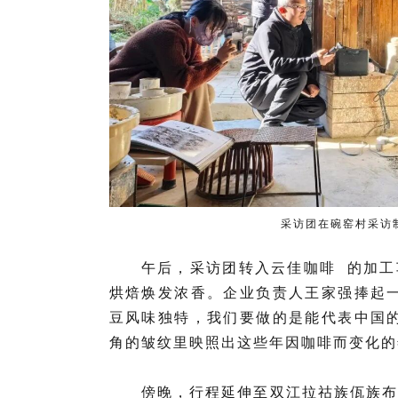
采访团在碗窑村采访
午后，采访团转入
云佳咖啡
的加工
烘焙焕发浓香。企业负责人王家强捧起
豆风味独特，我们要做的是能代表中国
角的皱纹里映照出这些年因咖啡而变化的
傍晚，行程延伸至双江拉祜族佤族