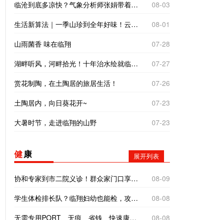
临沧到底多凉快？气象分析师张娟带着仪器来实测
08-03
生活新算法｜一季山珍到全年好味！云南临沧“树koko”里的致富经
08-01
山雨菌香 味在临翔
07-28
湖畔听风，河畔拾光！十年治水绘就临翔“家门口的诗与远方”
07-27
赏花制陶，在土陶居的旅居生活！
07-26
土陶居内，向日葵花开~
07-23
大暑时节，走进临翔的山野
07-23
健
康
展开列表
协和专家到市二院义诊！群众家门口享受优质诊疗服务
08-09
学生体检排长队？临翔妇幼也能检，攻略来了→
08-08
无需专用PORT、无痕、省钱、快速康复！临沧市二院开展常规器械单孔腹腔镜手术
08-08