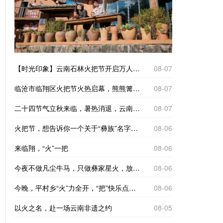
【时光印象】云南石林火把节开启万人狂欢模式
08-07
临沧市临翔区火把节火热启幕，熊熊篝火点亮夜色，各族群众牵手踏歌，现场人声鼎沸，氛围感拉满。
08-07
二十四节气立秋来临，暑热消退，云南省临沧市临翔区平村乡迎来一年一度彝族火把节。火种在村民手中依次传递，点点星火连成蜿蜒火龙，点亮整个村寨。
08-07
火把节，想告诉你一个关于“彝族”名字的故事
08-06
来临翔，“火”一把
08-06
今夜不做凡尘牛马，只做彝家星火，放下日常忙碌，围着篝火尽情起舞，以漫天火光，热烈欢度民族佳节。
08-06
今晚，平村乡“火”力全开，“把”快乐点燃！
08-06
以火之名，赴一场云南非遗之约
08-05