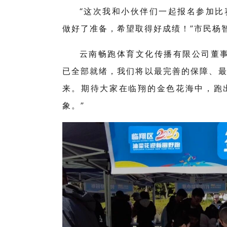
“
这次我和小伙伴们一起报名参加比
做好了准备，
希望
取得好成绩！
”
市民杨
云南畅跑体育文化传播有限公司董
已全部就绪，我们将以最完善的保障、
来。期待大家在临翔的金色花海中，跑
象
。”