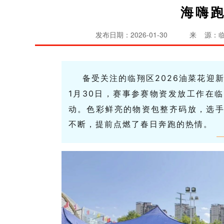
海嗨
发布日期：2026-01-30
来 源：
备受关注的临翔区
2026
油菜花迎
1
月
30
日，赛事参赛物资发放工作在临
动。色彩鲜亮的物资包整齐码放，选
不断，提前点燃了春日奔跑的热情。