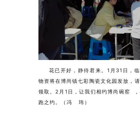
花已开好，静待君来。1月31日，临
物资将在博尚镇七彩陶瓷文化园发放，
领取。2月1日，让我们相约
博尚碗窑
，
跑之约。（冯 玮）