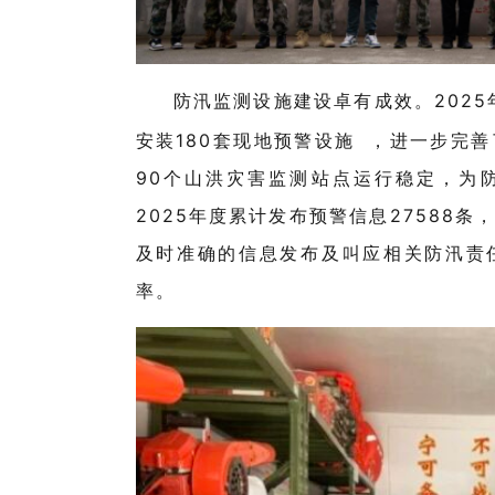
防汛监测设施建设卓有成效。
2025
安装
180
套
现地预警设施
，进一步完善
90
个山洪灾害监测站点运行稳定，为
2025
年度累计发布预警信息
27588
条，
及时准确的信息发布及叫应相关防汛责
率。