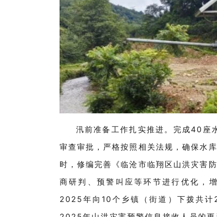
汛前准备工作扎实推进。完成
40
座
审查审批，严格按照相关法规，确保水
时，修编完善《临沧市临翔区山洪灾害
商研判、预警叫应等环节进行优化，
2025
年向
10
个乡镇（街道）下拨共计
2025
年山洪灾害预警信息接收人员的更