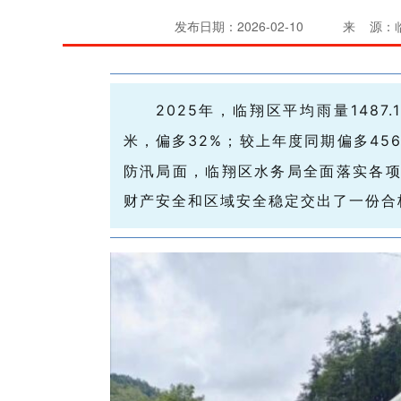
发布日期：2026-02-10
来 源：
2025
年，临翔区平均雨量
1487.1
米，偏多
32%
；较上年度同期偏多
456
防汛局面，临翔区水务局全面落实各
财产安全和区域安全稳定交出了一份合