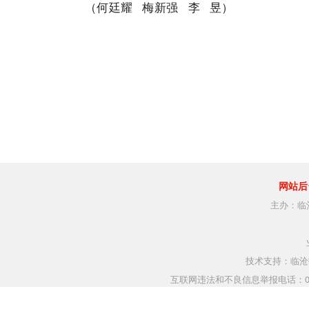
（何廷耀 梅新强 李 昱）
网站后
主办：临
技术支持：临沧指
互联网违法和不良信息举报电话：0883-