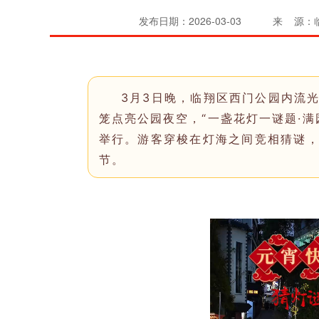
发布日期：2026-03-03
来 源：
3月3日晚，临翔区西门公园内流
笼点亮公园夜空，“一盏花灯一谜题·满
举行。游客穿梭在灯海之间竞相猜谜
节。