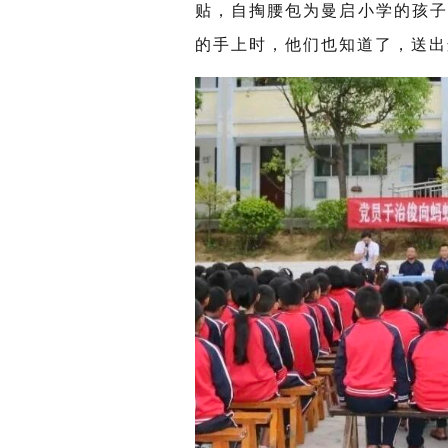
贴，自掏腰包为曼启小学的孩
的手上时，他们
也
知道
了
，
送出