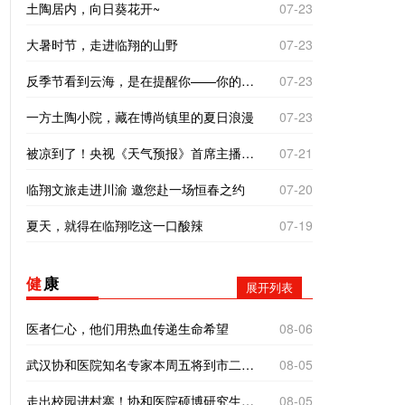
土陶居内，向日葵花开~
07-23
大暑时节，走进临翔的山野
07-23
反季节看到云海，是在提醒你——你的“云”气不差，别着急。错季的相遇，往往是最好的运气！
07-23
一方土陶小院，藏在博尚镇里的夏日浪漫
07-23
被凉到了！央视《天气预报》首席主播杨丹临沧之旅有惊喜
07-21
临翔文旅走进川渝 邀您赴一场恒春之约
07-20
夏天，就得在临翔吃这一口酸辣
07-19
健
康
展开列表
医者仁心，他们用热血传递生命希望
08-06
武汉协和医院知名专家本周五将到市二院义诊！
08-05
走出校园进村寨！协和医院硕博研究生到南美乡探寻基层医疗“真问题”
08-05