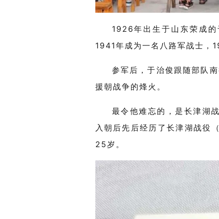
1926
年出生于山东荣成
的
1941
年成为一名八路军战士，
1
参军后，于治俊跟随部队南
援朝战争的烽火。
最令他难忘的，是长津湖
入朝后先后经历了长津湖战役
25
岁。