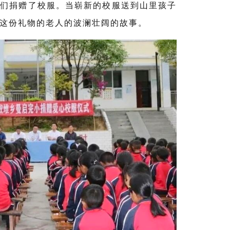
子们捐赠了校服。当崭新的校服送到山里孩子
这份礼物
的
老人
的波澜壮阔的故事
。