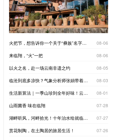
火把节，想告诉你一个关于“彝族”名字的故事
08-06
来临翔，“火”一把
08-06
以火之名，赴一场云南非遗之约
08-05
临沧到底多凉快？气象分析师张娟带着仪器来实测
08-03
生活新算法｜一季山珍到全年好味！云南临沧“树koko”里的致富经
08-01
山雨菌香 味在临翔
07-28
湖畔听风，河畔拾光！十年治水绘就临翔“家门口的诗与远方”
07-27
赏花制陶，在土陶居的旅居生活！
07-26