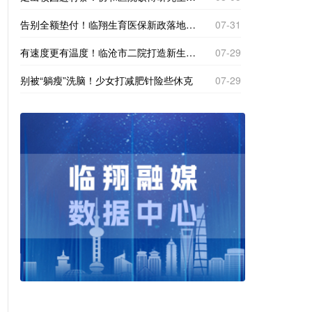
告别全额垫付！临翔生育医保新政落地，产检分娩直接现场报销
07-31
有速度更有温度！临沧市二院打造新生一站式体检专区
07-29
别被“躺瘦”洗脑！少女打减肥针险些休克
07-29