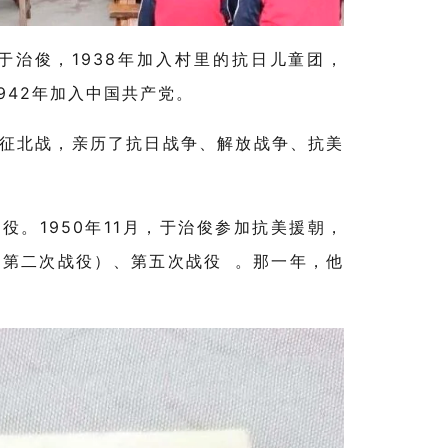
于治俊，
1938
年加入村里的抗日儿童团，
942
年加入中国共产党。
征北战，亲历了抗日战争、解放战争、抗美
战役。
1950
年
11
月，于治俊参加抗美援朝，
（第二次战役）、
第五次战役
。那一年，他