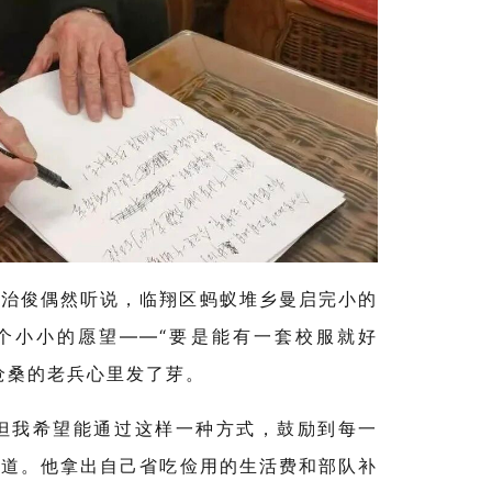
于治俊偶然听说，临翔区蚂蚁堆乡曼启完小的
个小小的愿望——“要是能有一套校服就好
沧桑的老兵心里发了芽。
但我希望能通过这样一种方式，鼓励到每一
写道。他拿出自己省吃俭用的生活费和部队补