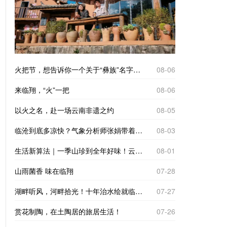
火把节，想告诉你一个关于“彝族”名字的故事
08-06
来临翔，“火”一把
08-06
以火之名，赴一场云南非遗之约
08-05
临沧到底多凉快？气象分析师张娟带着仪器来实测
08-03
生活新算法｜一季山珍到全年好味！云南临沧“树koko”里的致富经
08-01
山雨菌香 味在临翔
07-28
湖畔听风，河畔拾光！十年治水绘就临翔“家门口的诗与远方”
07-27
赏花制陶，在土陶居的旅居生活！
07-26