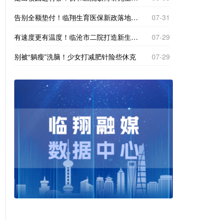
告别全额垫付！临翔生育医保新政落地，产检分娩直接现场报销
07-31
有速度更有温度！临沧市二院打造新生一站式体检专区
07-29
别被“躺瘦”洗脑！少女打减肥针险些休克
07-29