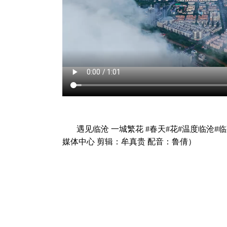
遇见临沧 一城繁花 #春天#花#温度临沧#
媒体中心 剪辑：牟真贵 配音：鲁倩）