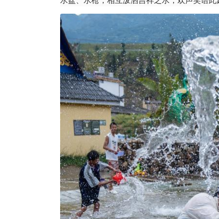
水盆、水枪，相互泼洒吉祥之水，欢声笑语此