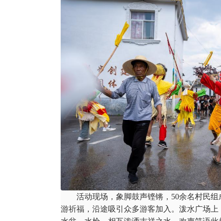
活动现场，象脚鼓声铿锵，50余名村民组成
游祈福，沿途吸引众多游客加入。泼水广场上