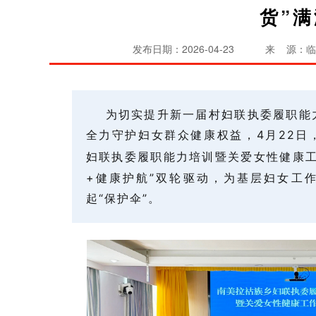
货”
发布日期：2026-04-23
来 源：临
为切实提升新一届村妇联执委履职能
全力守护妇女群众健康权益，
4
月
22
日
妇联执委履职能力培训暨关爱女性健康
+
健康护航”双轮驱动，为基层妇女工
起“保护伞”。