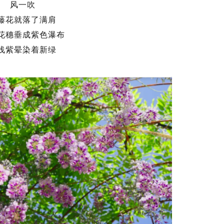
风一吹
藤花就落了满肩
花穗垂成紫色瀑布
浅紫晕染着新绿