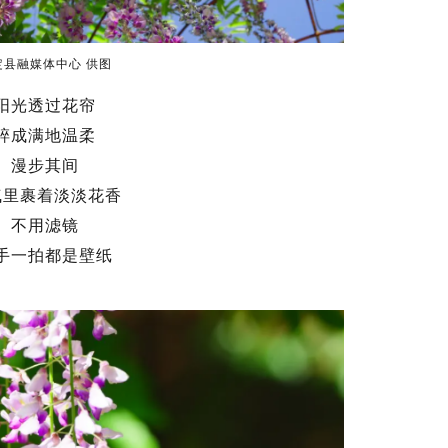
定县融媒体中心
供图
阳光透过花帘
碎成满地温柔
漫步其间
气里裹着淡淡花香
不用滤镜
手一拍都是壁纸