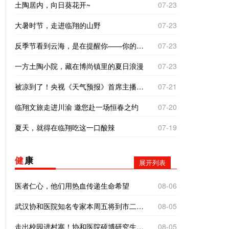
土陶居内，向日葵花开~
07-23
大暑时节，走进临翔的山野
07-23
反季节看到云海，是在提醒你——你的“云”气不差，别着急。错季的相遇，往往是最好的运气！
07-23
一方土陶小院，藏在博尚镇里的夏日浪漫
07-23
被凉到了！央视《天气预报》首席主播杨丹临沧之旅有惊喜
07-21
临翔文旅走进川渝 邀您赴一场恒春之约
07-20
夏天，就得在临翔吃这一口酸辣
07-19
健
康
展开列表
医者仁心，他们用热血传递生命希望
08-06
武汉协和医院知名专家本周五将到市二院义诊！
08-05
走出校园进村寨！协和医院硕博研究生到南美乡探寻基层医疗“真问题”
08-05