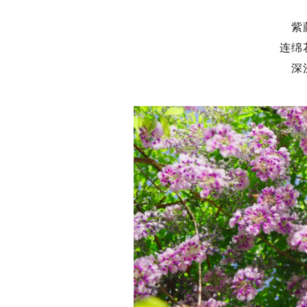
紫
连绵
深