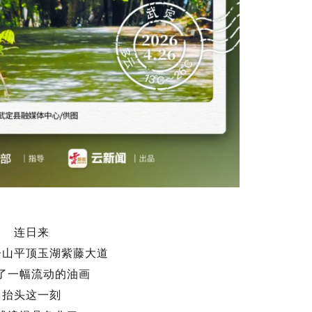
连日来
子山平顶玉湖紫藤大道
了一幅流动的油画
抬头这一刻