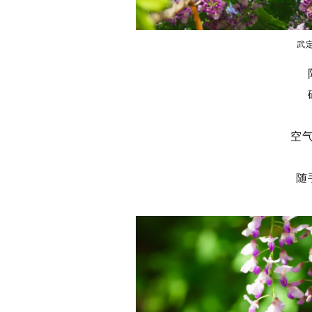
武
空
随