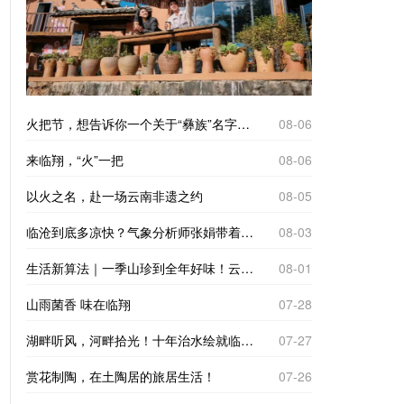
火把节，想告诉你一个关于“彝族”名字的故事
08-06
来临翔，“火”一把
08-06
以火之名，赴一场云南非遗之约
08-05
临沧到底多凉快？气象分析师张娟带着仪器来实测
08-03
生活新算法｜一季山珍到全年好味！云南临沧“树koko”里的致富经
08-01
山雨菌香 味在临翔
07-28
湖畔听风，河畔拾光！十年治水绘就临翔“家门口的诗与远方”
07-27
赏花制陶，在土陶居的旅居生活！
07-26