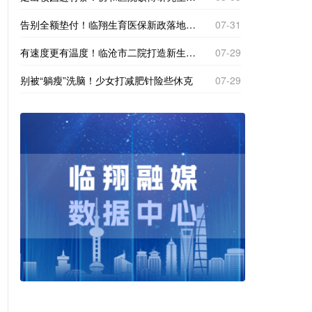
告别全额垫付！临翔生育医保新政落地，产检分娩直接现场报销
07-31
有速度更有温度！临沧市二院打造新生一站式体检专区
07-29
别被“躺瘦”洗脑！少女打减肥针险些休克
07-29