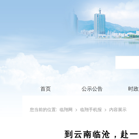
首页
公示公告
时政
您当前的位置:
临翔网
> 临翔手机报
> 内容展示
到云南临沧，赴