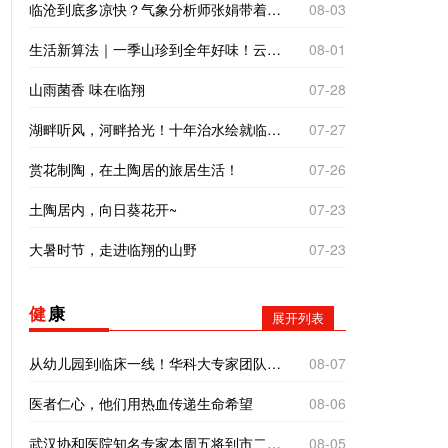
临沧到底多凉快？气象分析师张娟带着仪器来实测
08-03
生活新算法｜一季山珍到全年好味！云南临沧“树koko”里的致富经
08-01
山雨菌香 味在临翔
07-28
湖畔听风，河畔拾光！十年治水绘就临翔“家门口的诗与远方”
07-27
赏花制陶，在土陶居的旅居生活！
07-26
土陶居内，向日葵花开~
07-23
大暑时节，走进临翔的山野
07-23
健
康
展开列表
从幼儿园到临床一线！华科大专家团队全方位帮扶临翔妇幼
08-07
医者仁心，他们用热血传递生命希望
08-06
武汉协和医院知名专家本周五将到市二院义诊！
08-05