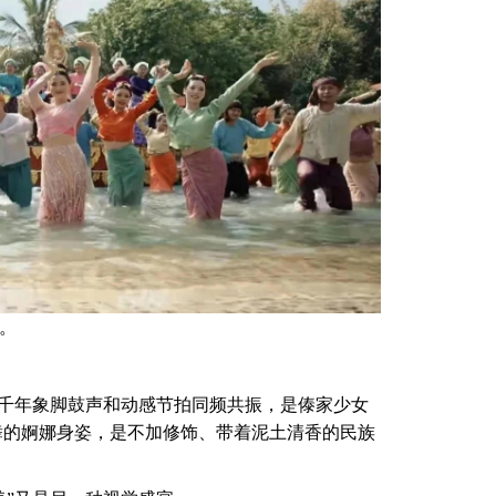
图。
是千年象脚鼓声和动感节拍同频共振，是傣家少女
舞的婀娜身姿，是不加修饰、带着泥土清香的民族