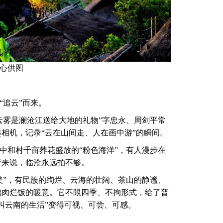
心供图
“追云”而来。
云雾是澜沧江送给大地的礼物”字忠永、周剑平常
相机，记录“云在山间走、人在画中游”的瞬间。
中和村千亩荞花盛放的“粉色海洋”，有人漫步在
者来说，临沧永远拍不够。
美”，有民族的绚烂、云海的壮阔、茶山的静谧、
鸡肉烂饭的暖意。它不限四季、不拘形式，给了普
叫云南的生活”变得可视、可尝、可感。