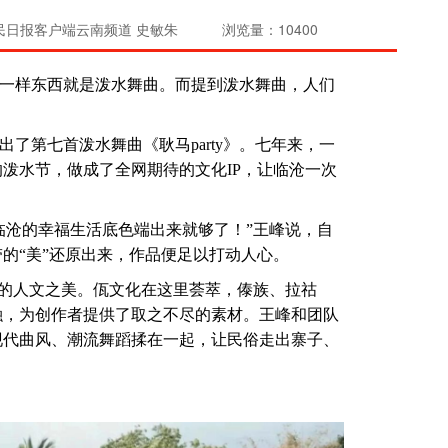
民日报客户端云南频道 史敏朱
浏览量：10400
一样东西就是泼水舞曲。而提到泼水舞曲，人们
了第七首泼水舞曲《耿马party》。七年来，一
泼水节，做成了全网期待的文化IP，让临沧一次
临沧的幸福生活底色端出来就够了！”王峰说，自
的“美”还原出来，作品便足以打动人心。
里的人文之美。佤文化在这里荟萃，傣族、拉祜
融，为创作者提供了取之不尽的素材。王峰和团队
现代曲风、潮流舞蹈揉在一起，让民俗走出寨子、