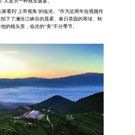
美”又是另一种视觉盛宴。
家看到‘上帝视角’的临沧。”作为近两年短视频作
鑫拍下了澜沧江峡谷的晨雾、春日茶园的翠绿、秋
他的镜头里，临沧的“美”不分季节。