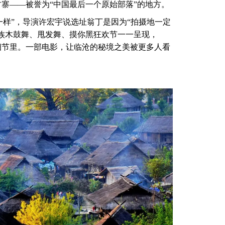
寨——被誉为“中国最后一个原始部落”的地方。
一样”，导演许宏宇说选址翁丁是因为“拍摄地一定
族木鼓舞、甩发舞、摸你黑狂欢节一一呈现，
进细节里。一部电影，让临沧的秘境之美被更多人看