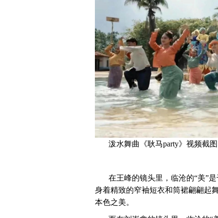
泼水舞曲《耿马party》视频截
在王峰的镜头里，临沧的“美”
身着精致的窄袖短衣和筒裙翩翩起
本色之美。