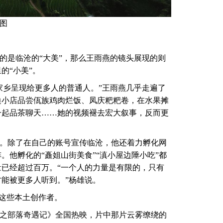
图
的是临沧的“大美”，那么王雨燕的镜头展现的则
的“小美”。
家乡呈现给更多人的普通人。”王雨燕几乎走遍了
边小店品尝佤族鸡肉烂饭、凤庆粑粑卷，在水果摊
一起品茶聊天……她的视频褪去宏大叙事，反而更
。除了在自己的账号宣传临沧，他还着力孵化网
。他孵化的“矗姐山街美食”“滇小屋边陲小吃”都
已经超过百万。“一个人的力量是有限的，只有
能被更多人听到。”杨雄说。
止这些本土创作者。
计划之部落奇遇记》全国热映，片中那片云雾缭绕的