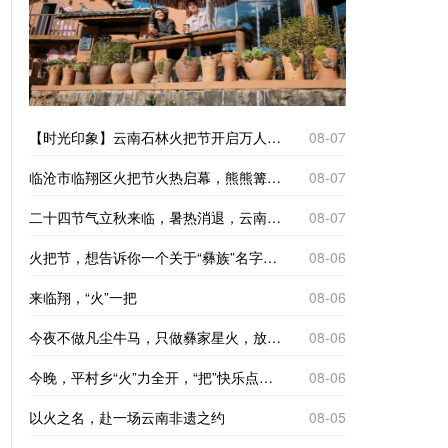
【时光印象】云南石林火把节开启万人狂欢模式
08-07
临沧市临翔区火把节火热启幕，熊熊篝火点亮夜色，各族群众牵手踏歌，现场人声鼎沸，氛围感拉满。
08-07
二十四节气立秋来临，暑热消退，云南省临沧市临翔区平村乡迎来一年一度彝族火把节。火种在村民手中依次传递，点点星火连成蜿蜒火龙，点亮整个村寨。
08-07
火把节，想告诉你一个关于“彝族”名字的故事
08-06
来临翔，“火”一把
08-06
今夜不做凡尘牛马，只做彝家星火，放下日常忙碌，围着篝火尽情起舞，以漫天火光，热烈欢度民族佳节。
08-06
今晚，平村乡“火”力全开，“把”快乐点燃！
08-06
以火之名，赴一场云南非遗之约
08-05