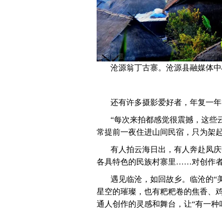
沧源翁丁古寨。沧源县融媒体中
还有许多摄影爱好者，年复一年
“每次来拍都感觉很震撼，这些
常提前一夜住进山间民宿，只为架起
有人拍云海日出，有人奔赴凤庆
各具特色的民族村寨里……对创作
遇见临沧，如回故乡。临沧的“
星空的璀璨，也有粑粑卷的焦香、
通人创作的灵感和舞台，让“有一种