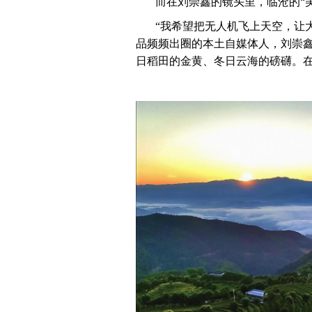
而在刘崇鑫的镜头里，临沧的“
“我希望把无人机飞上天空，让大
品频频出圈的本土自媒体人，刘崇
日稻田的金黄、冬日云海的磅礴。在