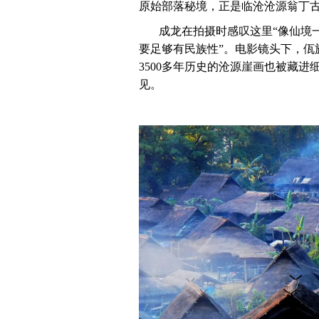
原始部落秘境，正是临沧沧源翁丁古
成龙在拍摄时感叹这里“像仙境
要足够有民族性”。电影镜头下，佤
3500多年历史的沧源崖画也被藏
见。