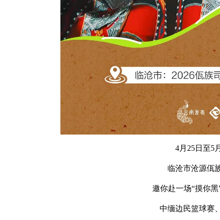
4月25日至5
临沧市沧源佤
邀你赴一场“摸你黑
中缅边民篮球赛