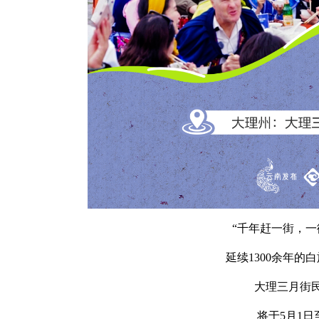
“千年赶一街，一
延续1300余年的
大理三月街
将于5月1日