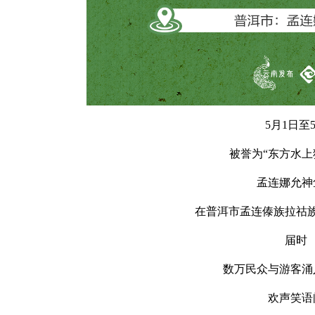
5月1日至
被誉为“东方水上
孟连娜允神
在普洱市孟连傣族拉祜
届时
数万民众与游客涌
欢声笑语