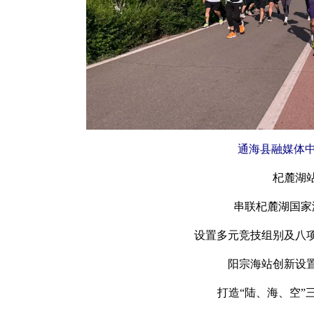
通海县融媒体中
杞麓湖
串联杞麓湖国家
设置多元竞技组别及八
阳宗海站创新设
打造“陆、海、空”