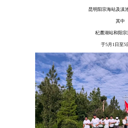
昆明阳宗海站及滇
其中
杞麓湖站和阳宗
于5月1日至