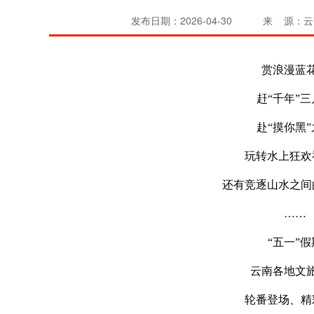
发布日期：2026-04-30
来 源：
赏浪漫蓝
赶“千年”
赴“摸你黑
玩转水上狂欢
还有竞逐山水之间
……
“五一”假
云南各地文
轮番登场、精