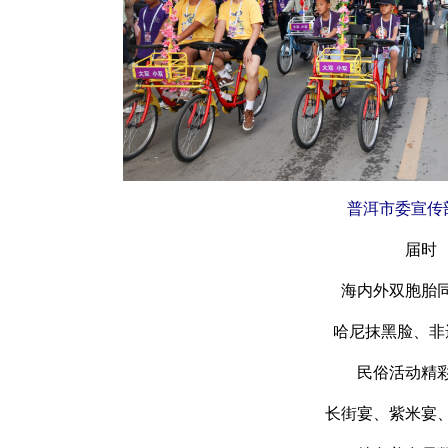
普洱市委宣传
届时
海内外双胞胎
哈尼抹黑脸、非
民俗活动精
长街宴、紫米宴