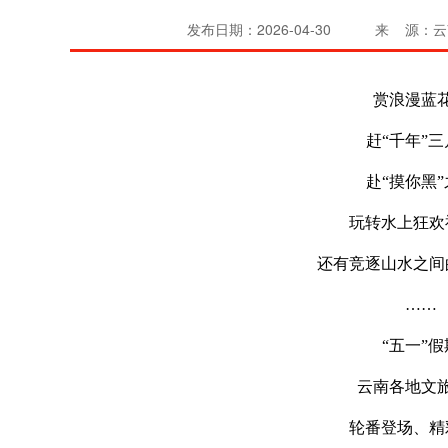
发布日期：2026-04-30
来 源：
赏浪漫蓝
赶“千年”
赴“摸你黑
玩转水上狂欢
还有竞逐山水之间
……
“五一”假
云南各地文
轮番登场、精