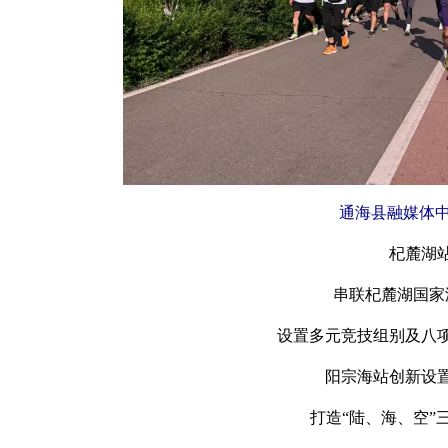
通海县融媒体中
杞麓湖
串联杞麓湖国家
设置多元竞技组别及八
阳宗海站创新设
打造“陆、海、空”