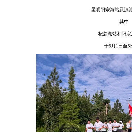
昆明阳宗海站及滇
其中
杞麓湖站和阳宗
于5月1日至