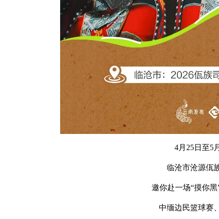
4月25日至5
临沧市沧源佤
邀你赴一场“摸你黑
中缅边民篮球赛