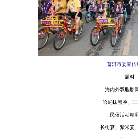
普洱市委宣传
届时
海内外双胞胎
哈尼抹黑脸、非
民俗活动精
长街宴、紫米宴