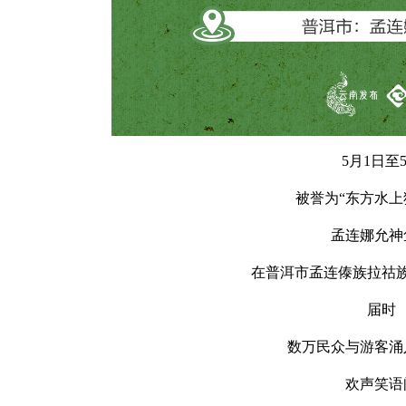
5月1日至
被誉为“东方水上
孟连娜允神
在普洱市孟连傣族拉祜
届时
数万民众与游客涌
欢声笑语