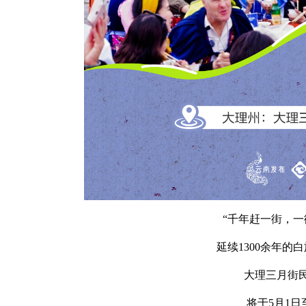
“千年赶一街，一
延续1300余年的
大理三月街
将于5月1日