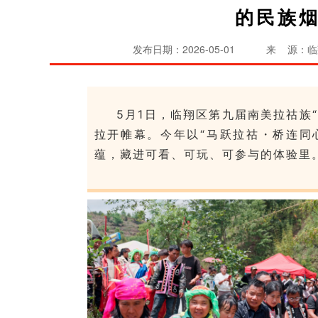
的民族
发布日期：2026-05-01
来 源：临
5月1日，临翔区第九届
南美拉祜族
拉开帷幕。今年以“马跃拉祜・桥连同
蕴，藏进可看、可玩、可参与的体验里