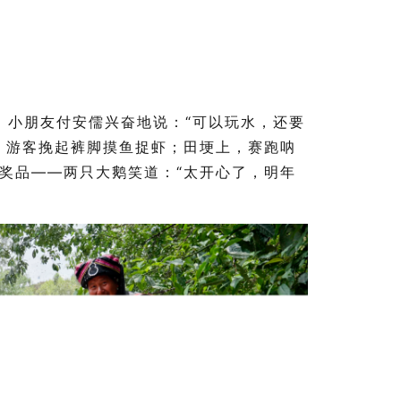
。小朋友付安儒兴奋地说：“可以玩水，还要
，游客挽起裤脚摸鱼捉虾；田埂上，赛跑呐
奖品——两只大鹅笑道：“太开心了，明年