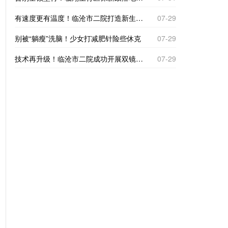
有速度更有温度！临沧市二院打造新生一站式体检专区
07-29
别被“躺瘦”洗脑！少女打减肥针险些休克
07-29
技术再升级！临沧市二院成功开展双镜联合腹腔镜袖状胃减重手术
07-29