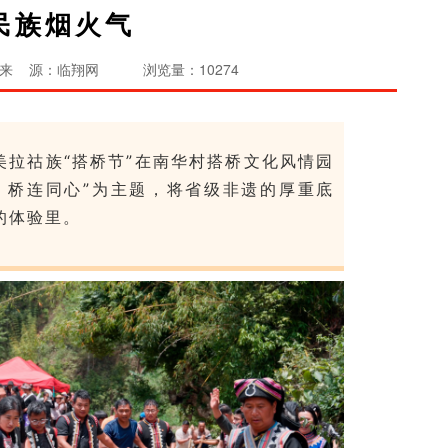
民族烟火气
来 源：临翔网
浏览量：10274
美拉祜族
“搭桥节”在南华村搭桥文化风情园
・桥连同心”为主题，将省级非遗的厚重底
的体验里。