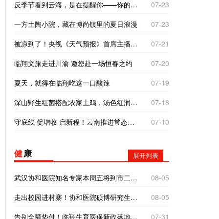
反季节看到云海，是在提醒你——你的“云”气不差，别着急。错季的相遇，往往是最好的运气！
07-23
一方土陶小院，藏在博尚镇里的夏日浪漫
07-23
被凉到了！央视《天气预报》首席主播杨丹临沧之旅有惊喜
07-21
临翔文旅走进川渝 邀您赴一场恒春之约
07-20
夏天，就得在临翔吃这一口酸辣
07-19
深山野生红菌搭配农家土鸡，汤色红润鲜香浓郁，是雨季独有的山野滋补佳肴。
07-18
守底线 促增收 启新程！云南推进常态化帮扶持续巩固拓展脱贫攻坚成果
07-10
健
康
展开列表
武汉协和医院知名专家本周五将到市二院义诊！
08-05
走出校园进村寨！协和医院硕博研究生到南美乡探寻基层医疗“真问题”
08-05
告别全额垫付！临翔生育医保新政落地，产检分娩直接现场报销
07-31