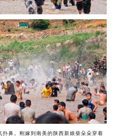
气扑鼻。刚嫁到南美的陕西新娘柴朵朵穿着