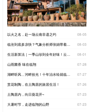
以火之名，赴一场云南非遗之约
08-05
临沧到底多凉快？气象分析师张娟带着仪器来实测
08-03
生活新算法｜一季山珍到全年好味！云南临沧“树koko”里的致富经
08-01
山雨菌香 味在临翔
07-28
湖畔听风，河畔拾光！十年治水绘就临翔“家门口的诗与远方”
07-27
赏花制陶，在土陶居的旅居生活！
07-26
土陶居内，向日葵花开~
07-23
大暑时节，走进临翔的山野
07-23