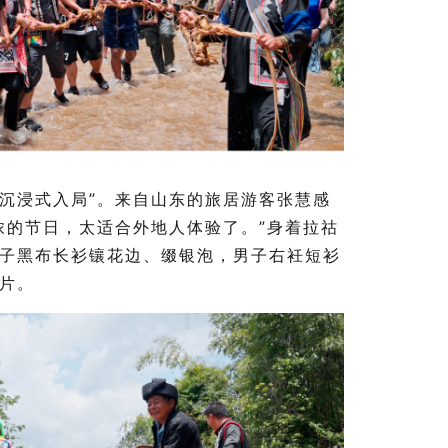
“沉浸式入局”。来自山东的旅居游客张慧感
浓的节日，太适合外地人体验了。”身着拉祜
子黑布长衫镶花边、缀银泡，男子
右衽
短衫
片。