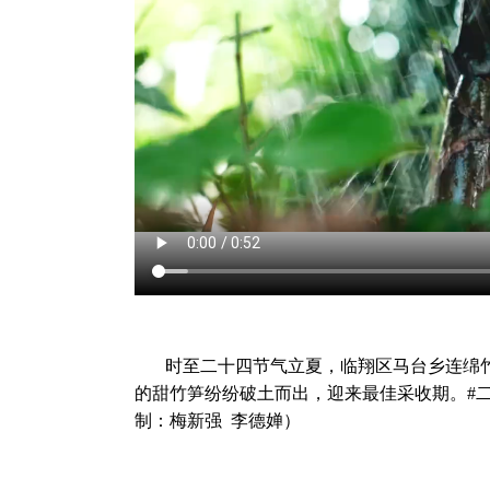
时至二十四节气立夏，临翔区马台乡连绵
的甜竹笋纷纷破土而出，迎来最佳采收期。#二
制：梅新强 李德婵）