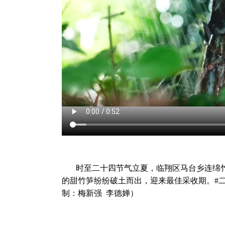
时至二十四节气立夏，临翔区马台乡连绵
的甜竹笋纷纷破土而出，迎来最佳采收期。#二
制：梅新强 李德婵）