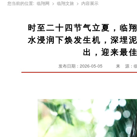
您当前的位置:
临翔网
> 临翔文旅
> 内容展示
时至二十四节气立夏，临
水浸润下焕发生机，深埋
出，迎来最
发布日期：2026-05-05
来 源：