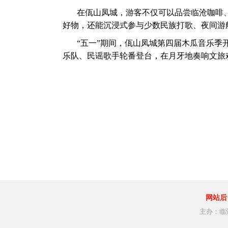
在佤山凤城，游客不仅可以品尝临沧咖啡
好物，还能沉浸式参与少数民族打歌、夜间游
“五一”期间，佤山凤城第四届木瓜音乐季
乐队、民谣歌手轮番登台，在月牙地奏响文旅
网站后
主办：临