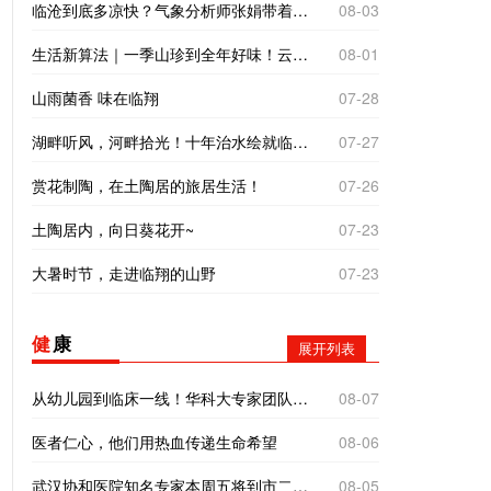
临沧到底多凉快？气象分析师张娟带着仪器来实测
08-03
生活新算法｜一季山珍到全年好味！云南临沧“树koko”里的致富经
08-01
山雨菌香 味在临翔
07-28
湖畔听风，河畔拾光！十年治水绘就临翔“家门口的诗与远方”
07-27
赏花制陶，在土陶居的旅居生活！
07-26
土陶居内，向日葵花开~
07-23
大暑时节，走进临翔的山野
07-23
健
康
展开列表
从幼儿园到临床一线！华科大专家团队全方位帮扶临翔妇幼
08-07
医者仁心，他们用热血传递生命希望
08-06
武汉协和医院知名专家本周五将到市二院义诊！
08-05