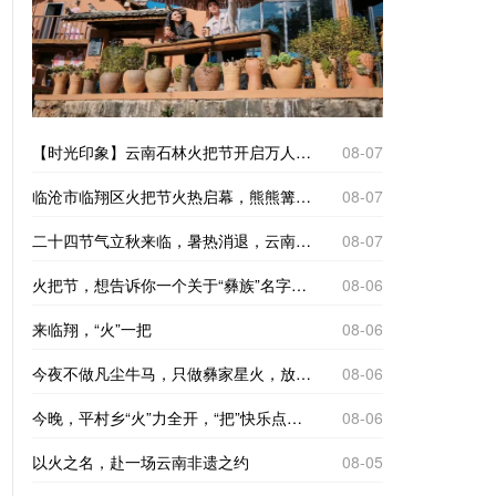
【时光印象】云南石林火把节开启万人狂欢模式
08-07
临沧市临翔区火把节火热启幕，熊熊篝火点亮夜色，各族群众牵手踏歌，现场人声鼎沸，氛围感拉满。
08-07
二十四节气立秋来临，暑热消退，云南省临沧市临翔区平村乡迎来一年一度彝族火把节。火种在村民手中依次传递，点点星火连成蜿蜒火龙，点亮整个村寨。
08-07
火把节，想告诉你一个关于“彝族”名字的故事
08-06
来临翔，“火”一把
08-06
今夜不做凡尘牛马，只做彝家星火，放下日常忙碌，围着篝火尽情起舞，以漫天火光，热烈欢度民族佳节。
08-06
今晚，平村乡“火”力全开，“把”快乐点燃！
08-06
以火之名，赴一场云南非遗之约
08-05