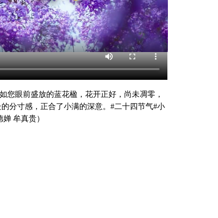
如您眼前盛放的蓝花楹，花开正好，尚未凋零，
的分寸感，正合了小满的深意。#二十四节气#小
德婵 牟真贵）