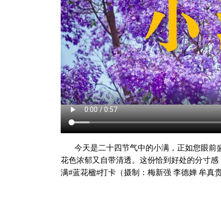
今天是二十四节气中的小满，正如您眼前
花色浓郁又自带清透。这份恰到好处的分寸感
满#蓝花楹#打卡（摄制：梅新强 李德婵 牟真