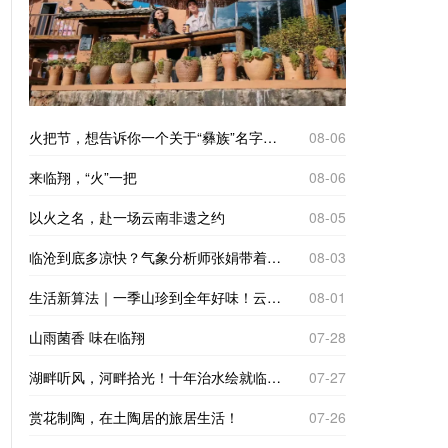
火把节，想告诉你一个关于“彝族”名字的故事
08-06
来临翔，“火”一把
08-06
以火之名，赴一场云南非遗之约
08-05
临沧到底多凉快？气象分析师张娟带着仪器来实测
08-03
生活新算法｜一季山珍到全年好味！云南临沧“树koko”里的致富经
08-01
山雨菌香 味在临翔
07-28
湖畔听风，河畔拾光！十年治水绘就临翔“家门口的诗与远方”
07-27
赏花制陶，在土陶居的旅居生活！
07-26