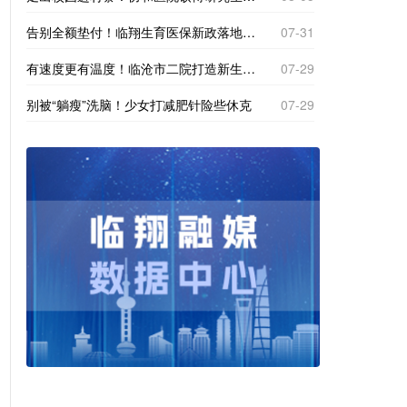
告别全额垫付！临翔生育医保新政落地，产检分娩直接现场报销
07-31
有速度更有温度！临沧市二院打造新生一站式体检专区
07-29
别被“躺瘦”洗脑！少女打减肥针险些休克
07-29