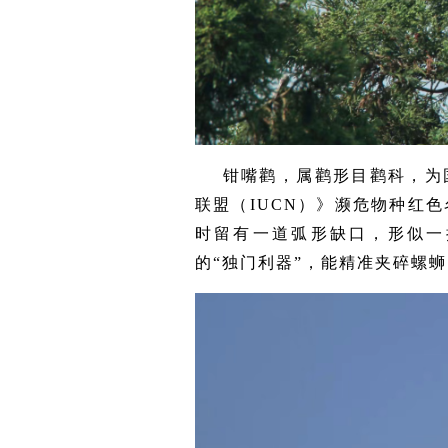
钳嘴鹳，属鹳形目鹳科，为
联盟（IUCN）》濒危物种红
时留有一道弧形缺口，形似一
的“独门利器”，能精准夹碎螺