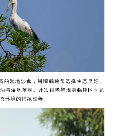
高的湿地涉禽，钳嘴鹳通常选择生态良好、
湖泊与湿地落脚。此次钳嘴鹳现身临翔区玉龙
态环境的持续改善。