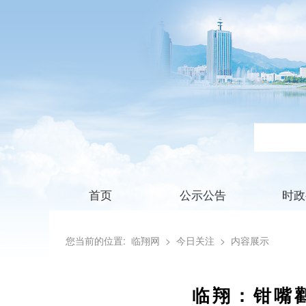
首页
公示公告
时政
您当前的位置:
临翔网
> 今日关注
> 内容展示
临翔：钳嘴