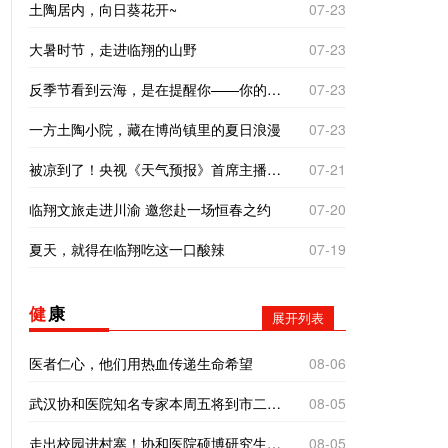
土陶居内，向日葵花开~
07-23
大暑时节，走进临翔的山野
07-23
反季节看到云海，是在提醒你——你的“云”气不差，别着急。错季的相遇，往往是最好的运气！
07-23
一方土陶小院，藏在博尚镇里的夏日浪漫
07-23
被凉到了！央视《天气预报》首席主播杨丹临沧之旅有惊喜
07-21
临翔文旅走进川渝 邀您赴一场恒春之约
07-20
夏天，就得在临翔吃这一口酸辣
07-19
健
康
展开列表
医者仁心，他们用热血传递生命希望
08-06
武汉协和医院知名专家本周五将到市二院义诊！
08-05
走出校园进村寨！协和医院硕博研究生到南美乡探寻基层医疗“真问题”
08-05