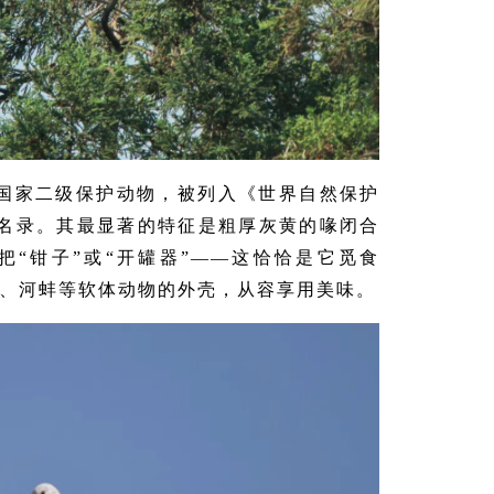
国家二级保护动物，被列入《世界自然保护
色名录。其最显著的特征是粗厚灰黄的喙闭合
把“钳子”或“开罐器”——这恰恰是它觅食
蛳、河蚌等软体动物的外壳，从容享用美味。