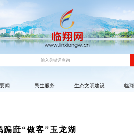
要闻
民生服务
生态文明建设
临
鹳蹁跹“做客”玉龙湖