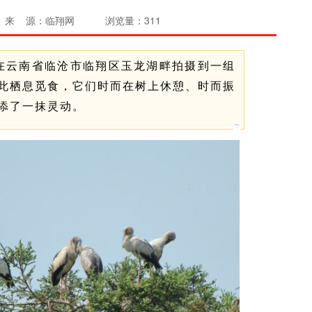
来 源：临翔网
浏览量：311
在云南省临沧市临翔区玉龙湖畔拍摄到一组
此栖息觅食，它们时而在树上休憩、时而振
添了一抹灵动。