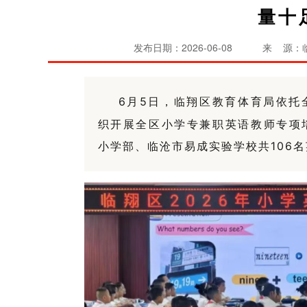
量十
发布日期：2026-06-08
来 源：
6
月
5
日，临翔区教育体育局依托
织开展全区小学专兼职英语教师专项
小学部、临沧市易成实验学校共
106
名