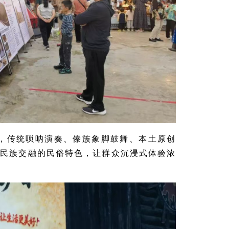
，传统唢呐演奏、
傣族象脚鼓舞
、本土原创
多民族交融的民俗特色，让群众沉浸式体验浓