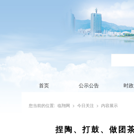
首页
公示公告
时政
您当前的位置:
临翔网
> 今日关注
> 内容展示
捏陶、打鼓、做团