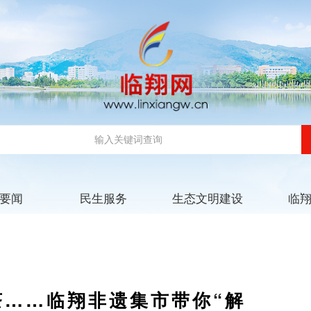
要闻
民生服务
生态文明建设
临
茶……临翔非遗集市带你“解