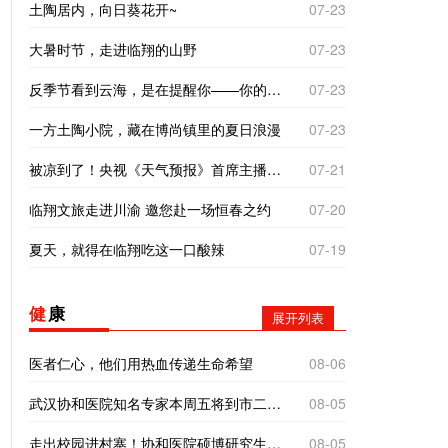
土陶居内，向日葵花开~
07-23
大暑时节，走进临翔的山野
07-23
反季节看到云海，是在提醒你——你的“云”气不差，别着急。错季的相遇，往往是最好的运气！
07-23
一方土陶小院，藏在博尚镇里的夏日浪漫
07-23
被凉到了！央视《天气预报》首席主播杨丹临沧之旅有惊喜
07-21
临翔文旅走进川渝 邀您赴一场恒春之约
07-20
夏天，就得在临翔吃这一口酸辣
07-19
健
康
展开列表
医者仁心，他们用热血传递生命希望
08-06
武汉协和医院知名专家本周五将到市二院义诊！
08-05
走出校园进村寨！协和医院硕博研究生到南美乡探寻基层医疗“真问题”
08-05