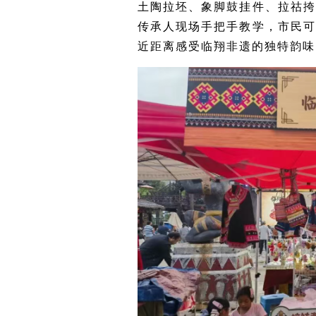
土陶拉坯
、象脚鼓挂件、拉祜
传承人现场手把手教学，市民
近距离感受临翔非遗的独特韵味