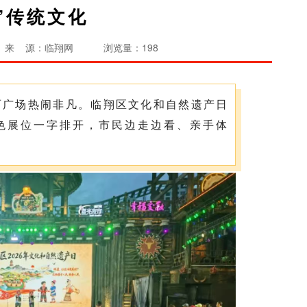
”传统文化
来 源：临翔网
浏览量：198
丽广场热闹非凡。临翔区文化和自然遗产日
色展位一字排开，市民边走边看、亲手体