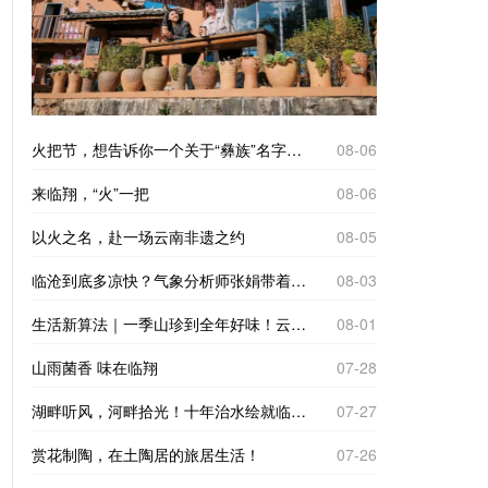
火把节，想告诉你一个关于“彝族”名字的故事
08-06
来临翔，“火”一把
08-06
以火之名，赴一场云南非遗之约
08-05
临沧到底多凉快？气象分析师张娟带着仪器来实测
08-03
生活新算法｜一季山珍到全年好味！云南临沧“树koko”里的致富经
08-01
山雨菌香 味在临翔
07-28
湖畔听风，河畔拾光！十年治水绘就临翔“家门口的诗与远方”
07-27
赏花制陶，在土陶居的旅居生活！
07-26