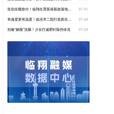
告别全额垫付！临翔生育医保新政落地，产检分娩直接现场报销
07-31
有速度更有温度！临沧市二院打造新生一站式体检专区
07-29
别被“躺瘦”洗脑！少女打减肥针险些休克
07-29