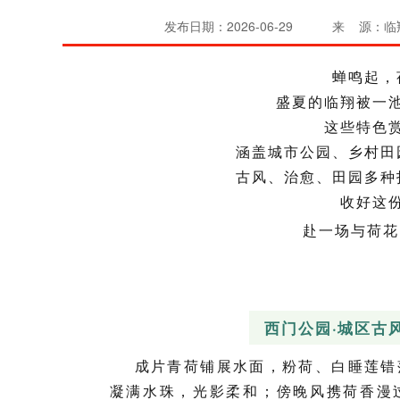
发布日期：2026-06-29
来 源：临
蝉鸣起，
盛夏的临翔被一
这些特色
涵盖城市公园、乡村田
古风、治愈、田园多种
收好这
赴一场与荷花
西门公园·城区古
成片青荷铺展水面，粉荷、白睡莲错
凝满水珠，光影柔和；傍晚风携荷香漫