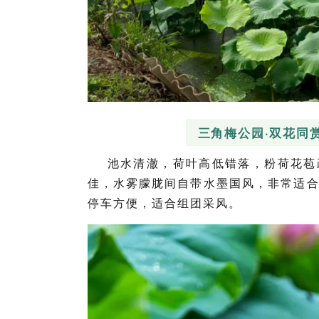
三角梅公园·双花同
池水清澈，荷叶高低错落，粉荷花苞
佳，水雾朦胧间自带水墨国风，非常适
停车方便，适合组团采风。