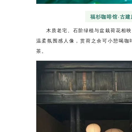
福杉咖啡馆·古
木质老宅、石阶绿植与盆栽荷花相映
温柔氛围感人像，赏荷之余可小憩喝咖
茶。