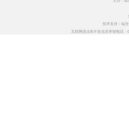
主办：临
技术支持：临沧指
互联网违法和不良信息举报电话：0883-