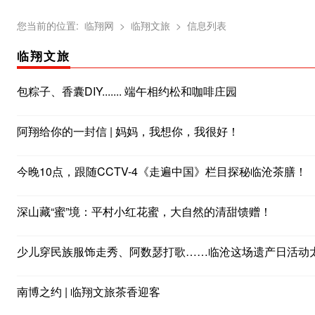
您当前的位置:
临翔网
> 临翔文旅
> 信息列表
临翔文旅
包粽子、香囊DIY....... 端午相约松和咖啡庄园
阿翔给你的一封信 | 妈妈，我想你，我很好！
今晚10点，跟随CCTV-4《走遍中国》栏目探秘临沧茶膳！
深山藏“蜜”境：平村小红花蜜，大自然的清甜馈赠！
少儿穿民族服饰走秀、阿数瑟打歌……临沧这场遗产日活动太
南博之约 | 临翔文旅茶香迎客