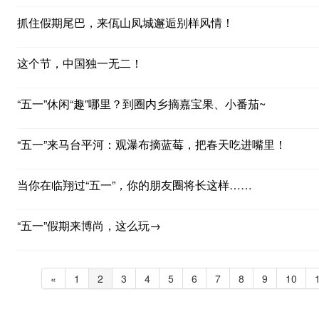
抓住假期尾巴，来佤山凤城邂逅别样风情！
这个节，中国独一无二！
“五一”休闲“趣”哪里？到圈内乡摘嘉宝果、小番茄~
“五一”来马台平河：观瀑布摘蓝莓，把春天吃进嘴里！
当你在临翔过“五一”，你的朋友圈将长这样……
“五一”假期来博尚，这么玩→
«
1
2
3
4
5
6
7
8
9
10