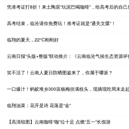
凭准考证打8折！来土陶居“玩泥巴喝咖啡”，给高考后的自己
高考结束，临沧请你免费玩！准考证就是“通关文牒”！
临翔的夏天，22°C刚刚好
云南日报“头版+整版”联动推介：《云南临沧气候生态资源
笑不活了！云南人夏日防晒图鉴来了，你属于哪派？
一口爆汁！蚂蚁堆乡300亩杨梅挂满枝头，现摘现吃周末走
临翔油菜：花开是诗 花落是“金”
【高清组图】云南咖啡“咖”位十足 点燃“五一”长假游