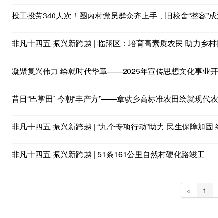
投工投劳340人次！圈内村党员群众齐上手，旧校舍“整容”
非凡十四五 振兴新跨越 | 临翔区：培育高素质农民 助力乡村
凝聚复兴伟力 绘就时代华章——2025年宣传思想文化事业
昔日“巴掌田” 今朝“丰产方”——章驮乡高标准农田绘就现代
非凡十四五 振兴新跨越 | “九个专项行动”助力 民生保障加
非凡十四五 振兴新跨越 | 51条161公里自然村硬化路竣工
«
1