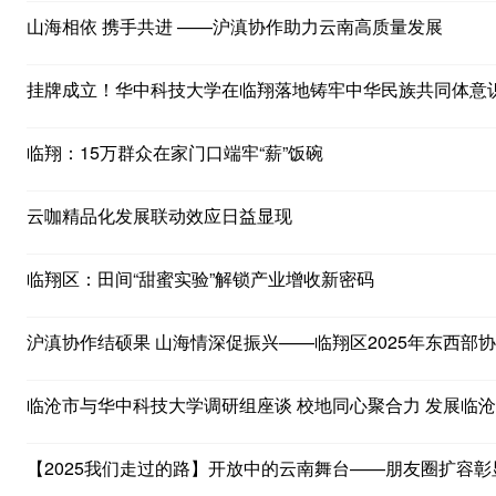
山海相依 携手共进 ——沪滇协作助力云南高质量发展
挂牌成立！华中科技大学在临翔落地铸牢中华民族共同体意
临翔：15万群众在家门口端牢“薪”饭碗
云咖精品化发展联动效应日益显现
临翔区：田间“甜蜜实验”解锁产业增收新密码
沪滇协作结硕果 山海情深促振兴——临翔区2025年东西部
临沧市与华中科技大学调研组座谈 校地同心聚合力 发展临
【2025我们走过的路】开放中的云南舞台——朋友圈扩容