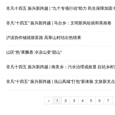
非凡十四五 振兴新跨越 | “九个专项行动”助力 民生保障加
非凡“十四五” 振兴新跨越 | 马台乡：文明新风绘就和美画卷
沪滇协作铺就致富路 高寒山村结出热情果
山区“热”果飘香 冷凉山变“甜山”
非凡十四五 振兴新跨越 | 南美乡：污水治理成效显 拉祜乡
非凡“十四五” 振兴新跨越 | 佤山凤城“打包”新体验 文旅新支点
«
1
2
3
4
5
6
7