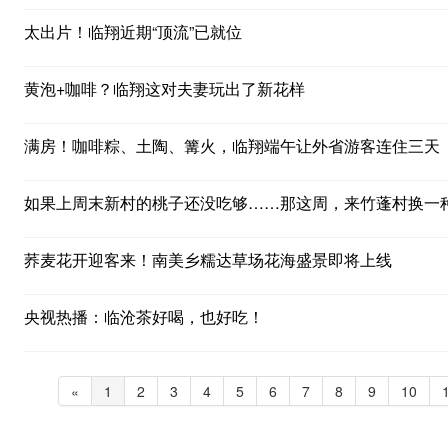
太出片！临翔近期“顶流”已就位
黄泡+咖啡？临翔这对夫妻玩出了新花样
满房！咖啡粽、土陶、篝火，临翔端午让外省游客连住三天
如果上周末新村的桃子还没吃够……那这周，来竹蓬村换一种
荞麦花开迎客来！南美乡糯达草场花海盛景即将上线
央视热播：临沧茶好喝，也好吃！
«
1
2
3
4
5
6
7
8
9
10