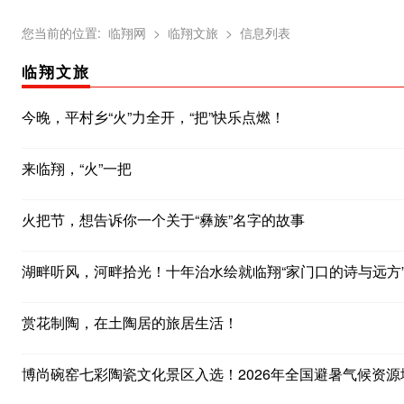
您当前的位置:
临翔网
> 临翔文旅
> 信息列表
临翔文旅
今晚，平村乡“火”力全开，“把”快乐点燃！
来临翔，“火”一把
火把节，想告诉你一个关于“彝族”名字的故事
湖畔听风，河畔拾光！十年治水绘就临翔“家门口的诗与远方
赏花制陶，在土陶居的旅居生活！
博尚碗窑七彩陶瓷文化景区入选！2026年全国避暑气候资源