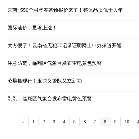
云南1550个村寨春茶预报价来了！整体品质优于去年
国际油价，显著上涨！
太方便了！云南省无犯罪记录证明网上申办渠道开通
注意防范，临翔区气象台发布雷电黄色预警
凌晨抓现行！玉龙义警队又立新功
刚刚，临翔区气象台发布雷电黄色预警
«
1
2
3
4
5
6
7
8
9
10