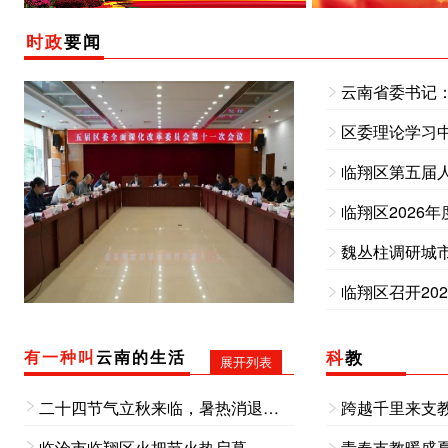
时政
要闻
云南省委书记：
区委理论学习中
临翔区第五届
临翔区2026
临翔区召开20
有一种叫
云南的生活
科
教
展开列表
二十四节气立秋来临，暑热消退，云南省临沧市临翔区平村乡迎来一年一度彝族火把节。火种在村民手中依次传递，点点星火连成蜿蜒火龙，点亮整个村寨。
跨越千里来支
临沧市临翔区火把节火热启幕，熊熊篝火点亮夜色，各族群众牵手踏歌，现场人声鼎沸，氛围感拉满。
青春支教暖盛夏