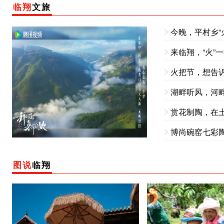
临翔
文旅
今晚，平村乡“
来临翔，“火”
火把节，想告诉
湖畔听风，河畔
赏花制陶，在
图说
临翔