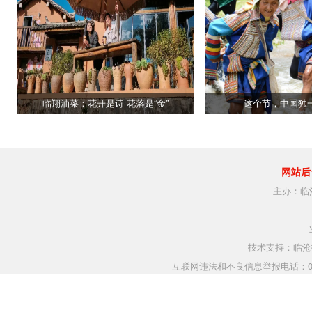
临翔油菜：花开是诗 花落是“金”
这个节，中国独
网站后
主办：临
技术支持：临沧指
互联网违法和不良信息举报电话：0883-