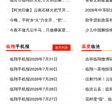
【时光印象】云南石林火把节开启万人狂欢模式
今晚，平村乡“火”力全开，“把”快乐点燃！
助学贷款政策有
今夜不做凡尘牛马，只做彝家星火，放下日常忙碌，围着篝火尽情起舞，以漫天火光，热烈欢度民族佳节。
少儿中国舞惊艳
临翔
手机报
温度
临沧
展开列表
临翔手机报2026年7月31日
吉祥临翔微博
临翔手机报2026年7月30日
临翔一茶地惊
临翔手机报2026年7月29日
仅剩75米！云
临翔手机报2026年7月28日
临沧云县：提前
临翔手机报2026年7月27日
花样度“假”，