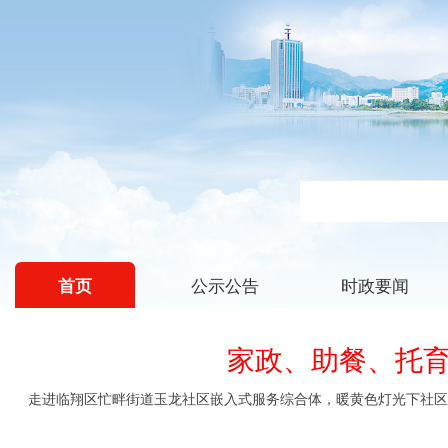
公示公告
时政要闻
首页
家政、助餐、托育
千年古茶香飘四方，精品咖啡崭露头角。在邦东乡，一片绿叶与一粒红果正携手演绎着高原特色现代农业的精彩蝶变。依托优越的自然生态与海拔条件，邦东乡孕育出的咖啡品质优异，其香气正从山野飘向世界。不久前，松风咖啡种植农民专业合作社选育的水洗瑰夏生豆，在第二届云南瑰宝咖啡生豆大赛中斩获季军，更摘得含金量十足的“总统奖”，成功跻身世界顶级精品咖啡行列。“好山好水才能种出好咖啡。”合作社负责人朱宏深知，精品咖啡的根基在田间地头。他深入发苗一线，因地制宜指导农户规范管护，有效扭转了以往咖啡种植零散、管理粗放、品质不一的局面，推动全乡咖啡产业稳步迈向全域标准化、精品化发展。咖啡产业的落地壮大，不仅让一粒红果声名鹊起，更打破了邦东乡过去茶叶“一业独大”的单一产业结构。通过茶咖错季种植、四季互补发展，群众春夏采茶、秋冬管咖，全年农事不断档、增收无空缺，实现了“一片茶园+一片咖啡园”的双重增收，既丰富了产业业态，也稳定了群众收入。如果说精品咖啡是邦东产业迭代的新生力量，那么代代传承的昔归制茶技艺，则是邦东茶产业提质升级的深厚根基。近日，邦东乡本土制茶匠人魏启良在永德县第四届忙肺·茶叶交流洽谈会制茶大师比拼中斩获金奖，充分展现了邦东制茶手艺的硬实力。“做茶没有捷径，守好古法、用心打磨，茶叶自然有好味道。”魏启良潜心深耕熟茶制作多年，精益求精，在专业赛事舞台上擦亮了邦东茶产业的亮丽名片。作为昔归团茶传统制作技艺核心传承地，邦东乡始终重视非遗技艺的保护、传承与培育。省级非遗传承人王支良坚守铁锅杀青、手工揉捻，持续优化工艺；区级非遗传承人师尚明深耕茶园管护、茶叶加工全链条，毫无保留地向周边茶农传授经验。一代代匠人接力传承、守正创新，让古老技艺焕发新生，推动传统茶产业持续提质升级。如今的邦东乡，新产业蓬勃崛起，老技艺薪火相传。精品咖啡补齐产业短板，传统茶业深耕品质内核，茶咖两大产业深度融合、互为支撑、协同共进，稳步推动全乡高原特色现代农业迭代升级，书写着乡村产业高质量发展的邦东答卷。（谭 雯）