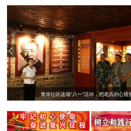
翰墨舞龙迎新春 年味渐浓情更暖——我市各界以传统
花海逐春 田畴焕新——临翔区高标准农田建设绘就乡村
帮扶不是替代，而是点燃本土火种——武汉与临翔两
走出校园进村寨！协和医院硕博研究生到南美乡探寻基
为了那个未出世的孩子——临翔区造血干细胞捐献者“
少儿穿民族服饰走秀、阿数瑟打歌……临沧这场遗产日
临沧市开展“三农通”涉农信息服务培训 推动“三农通”
昔日“巴掌田” 今朝“丰产方”——章驮乡高标准农田绘
临翔区：第三轮爱国卫生“7个专项行动”扎实推进 城
村里也有法律顾问了！临翔区率先实现村（居）法律顾
小车满楼跑、机器人当“网红员工”……临翔区人民医院
协商汇众智 实干兴产业——蚂蚁堆乡院坝协商聚力咖
临翔区青年创业沙龙暨读书分享会：中外青年共品书香
军功映红妆 双喜耀圈内——现役军人李荣松婚礼现场
文明之光耀云岭丨全国文明村镇邦东乡邦包村——善治
赓续文脉·滇韵青承 | 竹陶传韵支教暖心，多民族学
签订合作协议！临翔区气象局与临翔公路分局携手推
公厕难管？垃圾难清？看马台乡如何用“九个专项行动
零的突破！临翔区首家企业获批使用“博尚菜籽油”地
非凡十四五 振兴新跨越 | 南美乡：污水治理成效显
投工投劳340人次！圈内村党员群众齐上手，旧校舍“
我的家乡超有料 ｜ 无论在哪里，临翔孩子最馋这一口
重温誓词+红色共读+履职分享！临翔区政协这场主
非凡“十四五” 振兴新跨越 | 佤山凤城“打包”新体验 文
临翔区启动“无火清明、平安五一”森林草原防火武
非遗与高校的碰撞！华中科技大学“石榴红”文化节
跨省补证10分钟搞定！“全国通办”新规破解异地群众
跨省补证10分钟搞定！“全国通办”新规破解异地群众
以练筑防 临震不慌——临翔区开展2026年防灾减
拆75处违建、清560吨垃圾！平村乡这波“组合拳”
非凡“十四五” 振兴新跨越 | 让各族群众幸福UP！
获联合国教科文组织颁奖！这所山村少年宫把美种
土陶、大闸蟹、古树茶齐亮相！博尚专场文旅盛宴
无人机喊话“别按喇叭”！临翔区4253名考生赴考
植下5600株咖啡苗，平村乡主题党日活动激活“咖
“妈妈，这是我做的！”这场工会公益课，让母亲节
青春不“毒”行！临沧市公安局禁毒支队携手青少年
明祭英烈 清廉护临翔 临翔区纪委监委以红色力量
市（区）公安政务服务综合大厅正式启用！133项
爱国卫生 | “解决了心头大事”！蚂蚁堆乡治水焕
非凡“十四五” 振兴新跨越 | 临翔区：“九个专项行
国家安全宣传进一线 临翔国安、工会、保密为新
粽香传温情！金菜花慈善基金会端午慰问临翔区
云南省全民健身志愿服务技能赛落幕，临沧代表
非凡“十四五” 振兴新跨越 | 临翔区：党建引领城
临翔区“千名农村青少年至临沧城”大型科普研学
重阳暖侨心！这场“定制化”服务让章嘎社区侨眷
临沧市总工会端午公益课：亲子同乐做艾草 体验
脚步丈量敬仰 青春致敬丰碑——临翔区学子徒步
章驮乡农家传喜讯：哥哥考上研究生，妹妹考起
雨夜里，他们冲在最前面——章驮乡党群同心筑
他们给临翔孩子送来了天文望远镜！只为点亮边
全民阅读 | 当咖啡遇见书 临翔区为读者调制了一
非凡“十四五” 振兴新跨越 | 马台乡：文明新风
临翔油菜花迎新田野跑“发装备”了，2月1日奔赴
少儿中国舞惊艳盛夏！快来看临翔这群“小精灵”
捏陶、打鼓、做团茶……临翔非遗集市带你“解锁
农村人居环境怎么实现“持久美”？凤翔街道这个
打歌队里的健康课：区妇幼“两癌”筛查解锁社区
临沧市开展2026年“世界水日”“中国水周”主题
122名小将泳池争锋！临沧2026“恒春杯”青少
逐梦临沧·燃动绿茵！2026年临沧市职工足球赛
10万人围观、成交8500单！这场夜市直播，临
20余天15名新飞手！临翔区无人机培训助力低
流感高发季如何科学防护？临翔区人民医院医
我的家乡超有料 | 为了激活非遗新活力，临翔
一公斤最高22元！马台乡高速弃土场种出了傣味
农机跨区作业不犯难！临翔区“暖心护航”让丰
荣获“全国无偿捐献造血干细胞奉献奖”！为杨
7户22人安全转移！博尚镇筑牢防汛墙让群众
3000余箱小蜜蜂“上岗”！临翔坚果林里蜂儿忙碌
106名英语教师集体“充电”！临翔区这场培训
临沧492名职教学子同台“比武”，这才是青春
太热闹！富滇银行+文华社区：把元宵福利“搬
200堂公益课、100个示范村，她把热爱绘在
2026年全省重大动物疫情应急管理培训演练在
燃爆寒冬！2025 临翔区第三届“恒春杯”职工
临沧市举行2025年烈士纪念日向人民英雄敬献
在家门口就把钱赚了！邦卖村蚕豆产业点亮村
临翔区高层次人才专题培训班在华中科技大学
当日销售768万！临翔区百名“村播”茶山“赶考
临翔区图书馆开展全民国家安全教育主题读书
临沧市临翔区第五届人民代表大会第五次会议
中药奶茶？花椒针疗法？这个中医夜市也太好
省级物流枢纽建设系列报道之三：临翔区省级
白天干活，晚上上课！一起看看这个边疆夜校
区政务服务管理局：党建引领助推政务服务高
从6个月到24个月，这份免费“营养包”临翔已
魏丛柱参加区委办党支部2025年“七一”建党
48把“金话筒”炼成记：临翔讲解员用声音传递
在家就能干！临沧这个免费培训，让指尖变成“
篮球、羽毛球……马台乡的孩子们收到了“爱心
萌化了！小猕猴迷路受伤，被平村乡“蓝朋友”
守护博尚水库！看临翔如何用“花样招式”绘就
锦凤社区公益辅导班开班，寒假“带娃难题”一
别玩火，监控看着呢！临翔区筑牢森林防火“智
我的家乡超有料 ｜ 临翔月饼口味再创新，你
从“靠天吃饭”到“靠技术吃饭”！临翔咖啡豆藏
临翔区人大常委会：法治盛宴暖基层 宪法精
步履所至，醇香所起——2026年央省媒体临
2025七彩云南格兰芬多自行车节临沧分享会
高考倒计时！临翔区这场全流程模拟演练，
阿翔给你的一封信：路通了、水甜了，就等
石房村：校村共建青创平台打造近郊乡村旅
省委书记再表扬！土味碗窑变潮流，咖香四
上海市崇明代表团到临翔区考察调研东西部
上海市崇明代表团到临翔区考察调研东西部
云南交投临沧管理处：双节坚守岗位，护航
临翔区：多部门联合放归画眉鸟 “林间歌手”
就在刚刚！150.71吨临翔茶柱，刷新吉尼斯
临翔区第十七批公租房选房启动 253个家庭
章驮乡邦卖村：党群齐心“洁净行”，绘就乡
章驮乡：山胡椒大量上市，小浆果成为富民“
零容忍！临翔区地毯式排查“漂白鸡爪”筑牢
上海游客在幕布村“大展笔艺”，春联写满新
香蕉病房、草莓屋……这家医院的病房是“水
章驮村“爱心接力”：企业送物资，困难群众
章驮乡：深山好蜜“走出山” 这位自然村长是“
从“50后”到“00后”，勐准村老中青三代人同
临翔滇鸡血藤膏非遗技艺：古法不“古”，非遗
持续一个月！临沧市“119”消防宣传月活动
开笔启智 礼润人生——南屏小学一年级入学
临沧VS西双版纳，滇超联赛超重量级啦啦队
春节我在岗 | 娜袜的春节：挺直的脊梁 守
云南省2025年科普大篷车联合行动（临沧站
正在菜地干活的她，收到了北京大学录取通
路净花满村！石房村杨家组环境整治把村子
今天临沧球场上最动人的，是这群佤山足球
省、市、区学校保安员培训演练在临翔区一
临沧：政银协同助滇超！金融知识普及为首
临翔区医保参保热忱高，看病不愁的底气从
临翔区大沙地水库除险加固工程率先完成建
百年青春印记 ——从“五四运动”看中国青年
“声声不息”新歌音乐发布会奏响2026新年文
临翔区小龙潭等14座水库除险加固工程全力以
“一门通办”再升级！16个服务区让政务服务
倒计时冲刺！临翔高标准农田建设开启“抢工
非遗进党校，临翔用文化大餐为干部“边关行
好果等出来！蚂蚁堆乡守护临沧坚果“最佳成
临沧市2025年“5·12”全国防灾减灾日宣传
临沧市13382人参加高考，各项工作已准备
“5·12”防灾减灾日宣传进高校 学生直呼“太
邦东乡：山水为媒 茶咖为引 赴一场诗意栖
忙畔街道这场端午活动既有“文化味”又有“烟
临翔消防“敲门”啦，给社区居民送“防火大礼
“双节”将至，临翔市场监管守护你“舌尖上的
太“绘”玩！幕布村返乡学子用画笔给家乡“美
消除“谈核色变”！临沧“4·15”辐射安全宣传
青华幼儿园：泼水节童趣满满 民族团结之
8个驿站全城“发冰”！临翔区工会将清凉送
谁是临沧“最会写字”的人？60名中小学生同
暖心“双行动”！临翔妇幼为护士减压 为爱
临翔区政协开展全区医疗保障工作情况专
全市首届减重与代谢外科学术会议在临翔
@临翔家长：适龄女生HPV疫苗免费接种
缝纫机都要踩冒烟了！你的傣装正在加急
荣誉证书送上门！为见义勇为先进个人聂
临翔区一中：红歌嘹亮传薪火，青春激昂
临沧籍热血青年出征！带着家乡期盼奔赴
玉龙社区：临妹妹陪你过七夕 今年过节“双
临燕归巢！又一批大学生假期返家乡社会
首部临沧旅居短剧《去听旷野的风》在博
章驮乡：于山野泥土间，奏响乡村幼教希
临翔区开展“典亮云岭·法润民心”民法典宣
无人机化身快递员 昔归茶园率先开辟“空中
四十载守护不打烊 临翔公安110宣传日里
四十载守护不打烊 临翔公安110宣传日里
网络中国节•重阳 | 这个节，锦凤社区“老”
忙畔社区：亲子共读“小故事” 撬动家风“大
青春“泡”在茶山里，值吗？邦东青年用行
临翔这群老人的“周日之约”，一约就是二
澜沧江上，这场水上交通运输应急演练很“
临翔区开展“4·15全民国家安全教育日”宣
临翔：用好“国”字号标签，让这滴油“香”
一年之变：公安政务服务从“多头跑”到“一
临沧这场“你点我检”活动，让食品安全“活
一天卖出1.3吨！章驮乡小小山胡椒运销到
马台乡：消防闻令而动 清障保通迎战大风
巾帼添力绿动临翔 垃圾分类宣传培训扎根
新春走基层 | 圈内街天年味浓 烟火人间启
临翔区2026年油菜花迎新田野跑，鸣枪开
临翔区2026年度森林草原防灭火宣传活动
临翔区“红色旅游”：从“参观一次”到“回味
临翔区：3.4万群蜜蜂“酿”出五千万元甜蜜
缅宁古城全面招商！临翔老城焕发消费新
雨不停、人不撤！邦东乡用脚步守住汛期
邦东乡：茶咖共舞，绘就高原特色农业新
中国共产党临沧市临翔区第六次代表大会
中国共产党临沧市临翔区第六次代表大会
中国共产党临沧市临翔区第六次代表大会
临翔区：硬核防汛筑屏障，全力守护群众
临翔青年火力集结！体检开启军旅热血新
习近平发表二〇二六年新年贺词，全文来
“边超”开踢！绿茵架桥促融合 国门大学谱
三天培训，看博尚镇如何打造乡村振兴推
区政务服务管理局：打造安全舒心的服务
凤翔街道：“九个专项”齐发力 乡村振兴谱
每日300份“喜报”，临沧高考录取“大礼包”
青华社区这场“八一”活动，把老兵的心捂
临翔区：田间“甜蜜实验”解锁产业增收新
太美了！博尚镇这两个村，出门都是“走花
临翔区第一期高素质农民培训，都是“干货
无人机上阵！临翔区开展汛期+地震抢险
临沧女孩闪耀国际T台：用童真演绎彝族
临翔区:千盏花灯点亮夜空 市民游客共庆
临翔区:千盏花灯点亮夜空 市民游客共庆
遇见临沧 如回故乡 | 一盏秋茶香 坐看云
临翔区：“多合一”场所改造筑牢消防“防火
全线通车！1.5小时！这条高速尽显国际
采花坝村：党群合力修道路 畅通出行暖
临翔融媒拍了拍你丨镜头定格爱 致敬母
临翔区举行示范性入团仪式 献礼五四青
圈掌社区：清明防火护平安 宣传入户暖
@所有临沧人 国家安全需要你我共同努
临翔区：千亩林下菌菇基地赋能生态又
送教上门！区档案馆把档案课搬到了派
跨越三百公里，临沧与保山两地联展忆
抓住假期尾巴，来佤山凤城邂逅别样风
科技赋能校地联动 临翔雪胆变身富民“金
普洱点球胜临沧 “滇超”赛场燃动佤乡文
临翔区中华蜜蜂智慧蜂场建设项目稳步
临翔区靠这招，巧解校园周边占道经营
张晓宁、罗建涛、唐德旭，全校通报表
庞秀杰：有一种幸福，叫一个人安静的
29载深山坚守，他从黄老师变成“全能老
29载深山坚守，他从黄老师变成“全能老
29载深山坚守，他从黄老师变成“全能老
临翔：社区服务“微循环” 激活就业“蓄水
大雨过后，文伟社区这群人把路“抢”回
合作社发力！平村乡坚果产业按下“快进
临翔区一中这场国防教育思政课，很“硬
云南临沧碗窑村：探索“陶旅”融合发展
临沧这场急救培训，让市民解锁“救命技
红绿彩三重奏！平村乡这样“妆”出最美
牛气十足！沪滇协作助古道“牛市”升级
蚂蚁堆乡“墙”力出圈，绘出乡村文明新
蚂蚁堆乡“墙”力出圈，绘出乡村文明新
临翔区：以“千企万户大走访”赋能企业
临翔：校地联动打通成果转化“最后一公
马台乡推进“九个专项行动”让小村子大
临翔公安交管大队多措并举守护“端午安
临翔区：科技赋能，奏响夏管夏种“奋进
临翔区300余名爷爷奶奶登台秀出晚年
临翔：花开蜂舞，“酿”出乡村振兴“甜蜜曲
拉祜“非遗课堂”：让老手艺在夜校“活”起
临翔“团团送岗”，助力青年在“家门口”就
章驮乡：人大代表助力“烦心路”变“幸福路
临翔区：蜂媒赋能助咖香 生态种养双增
明子村：技能赋能促增收 特色小吃传技
南美乡：光伏铺就富民路 多依迎来增收
沪滇协作铺就致富路 高寒山村结出热情
临翔+镇康，强强联手让“金果”更具含金
华科大跨越山海为临翔学子逐梦“打call”
100%持证，海棠社区社工全员“持证上岗
非凡十四五 振兴新跨越 | 临翔甘蔗节节
50年了，周总理，云南人民一直怀念您
临翔：百名“村播”上茶山 云端带货助增
临翔法治副校长：送法入校，为青春护
春运首日，临翔公安全力守护春运平安
大货车侧翻一人被困，临翔消防快速救
就在沧江园！迎新春大展带你看临沧之
凤翔街道：以练为战，筑牢防汛安全防
“奔跑吧·少年”篮球赛热血落幕，青春永
一键美颜，临沧城环网柜穿上彩绘“新衣
临翔区：智能政务“上新” 便民服务“暖心
邦福村“赛陀螺”闹新春，传承文化年味
临翔区秋粮生产实现面积、总产“双增长
临翔区：“河长制”绘就绿水长流生态画
院坝协商 助力石房村“蔬”写致富好“钱”
这堂事关生命的“防溺水”课，得好好上
澳门→圈内，一面来自“千里之外”的锦
临沧开展“3·23世界气象日”科普宣传活
无人机让邦东春茶从“背出来”到“飞出来
临翔：抢抓农时犁沃土 烤烟备耕启新
临翔：抢抓农时犁沃土 烤烟备耕启新
“玉龙义警”给力！2小时找回走失孩童
临翔区举行2026年上半年新兵欢送仪
加油！高考首日，4169名考生奔赴考
章驮乡的户长会，把政策讲成了家常
换个方式看家乡 临沧市“非遗之眼”开
直播兴农正当时 临翔锻造本土“新农人
“遇见临沧 如回故乡”旅行体验活动启
这支舞狮队，把佤乡风情舞进临沧新
恒春临翔：让多民族文化在交融中流
七夕来袭，临翔军警青年开启心动之
从军营绿到应急蓝，她的初心始终如
细雨中，他们抢险保通的身影令人动
获得国家奖学金后，他决定这样花…
平村乡：小柜子里装满了大大的为民
南美搭桥节：“桥”连古今 共谱文旅新
马台乡：一根竹子“长”出5000万大产
马台乡：一根竹子“长”出5000万大产
21个孩子的周六，被这位“村长”承包
水水水！快接住临翔这“泼天”的快乐！
非法集资“陷阱”多！临翔检察为你支招
超甜！圈内乡“丝滑红薯”带来甜蜜收益
国家助学贷款：临翔学子的希望“灯塔”
粒粒饱满“麻”味足，平村花椒喜迎丰收
新春走基层 | 土特产“闯”出年味新赛道
临翔：“社牛”白鹇“做客”博尚农家鸡圈
临翔：“社牛”白鹇“做客”博尚农家鸡圈
科普大篷车“赶街”，知识“礼包”送村头
村口车间“旺”起来，村民留乡“稳”增收
临翔区：压实包保责任 筑牢防火防线
这场阅读分享会 由夺得金牌的她开讲
忙令完小亲子赛：阅读之约 温馨启幕
2025年临沧市节能宣传系列活动启幕
年味满临翔！土陶居金狮起舞闹新春
退役军人新春送暖，惠民服务超贴心
临沧临翔：发现全省最大茶果樟古树
临翔区：让科学之光照亮每一双眼睛
临沧市第五轮禁毒人民战争成果丰硕
这所学校里，“藏”着一条春茶生产线
守护你的“年味”安全，他们是认真的
临翔区：小型水库装上“智慧安全眼”
临翔：“路”暖民心，幸福在脚下延伸
“滇超联赛”开幕！现场高清组图来了
临沧“草根军团”热血集结，筑梦滇超
滇超即将开赛，临沧备战势头正“猛”
沪滇协作结硕果：“蟹肥虾壮”富农家
看平村乡如何靠“彩虹产业带”玩出圈
安逸了！章驮乡巧用无人机“慧”种地
章驮乡：党群齐力筑牢防汛“安全堤”
临翔：“果园放蜂”酿就甜蜜增收产业
180人挥拍！临沧这场羽毛球赛超燃
为了铺这条路，123户村民无偿让地
临翔：聚力节能宣传 践行低碳生活
章驮乡：加强管护 把平安留在林间
126名“小雷锋”用双手传递文明新风
临翔昔归：科技赋能 茶香飞上云端
文明我先行 | “司法蓝”添彩“文明城”
临沧烈士陵园祭扫服务点正式投用
第一名，厉害！跑完了，也厉害！
忙令小学一年级期末测评趣味升级
临翔区：一条红尾鱼，游出振兴路
临沧市国际志愿者日活动温情启幕
应收尽收！章驮乡烟农的腰包稳了
春节我在岗 | 火焰蓝守护万家团圆
临翔区千亩林下菌菇撑起“致富伞”
临翔区开展“世界无烟日”主题宣传
临翔：村播小院“孵”出助农新力量
南汀河边“大变样”！走，散步去！
光伏红利到账！是11000公斤大米
临翔：设施农业的“蓝”图与“蔬”写
这个村，把“苦药材”种成“甜日子”
临翔区：歌声润民心 石榴映玉龙
粽香伴繁花 临翔端午花街焕新潮
马台乡：青山育甜笋 生态富乡民
城校共融搭鹊桥 联学共进绽青春
世界献血者日 用奉献温暖一座城
临翔区：传承非遗 守护民族记忆
临翔区：传承非遗 守护民族记忆
我区召开2025年下半年定兵会议
这个轮椅上的礼敬，看哭了……
临翔区烤烟标准化育苗全面启动
新年第一天，你在临翔做什么？
西南首台移动手术车开进临翔区
九一八，勿忘！勿忘，九一八！
石房村：瓜、菌、辣椒 “齐丰收”
毕业季当兵去！把青春压进枪膛
一张营业执照背后的“临翔速度”
临翔：钳嘴鹳蹁跹“做客”玉龙湖
南屏社区的妇女节，甜特“蔬”！
李邦红：让每颗“幼苗”向阳而生
马台乡茶园管护玩起了“高科技”
临翔：这场培训，“咖味”十足！
山区“热”果飘香 冷凉山变“甜山”
这场“法治夏令营”，好玩又有料
百岁老兵于治俊，生日快乐！
青华幼儿园：这堂课，真香！
这场坚果管护大比武，硬核！
临翔：联合治超护路行动升级​
曼毫万亩茶园绘就春日增收图
“满格电”助力碗窑村乡村振兴
临翔区8万余亩油菜喜迎丰收
临翔：把课堂搬进田间地头
备战滇超，临沧队沧源集训
临翔区开展重阳节走访慰问
临沧市获赠天安门广场国旗
高考的这些画面，很暖心！
临沧市气排球协会获批成立
科普赶大集，知识“袋”回家
圈内乡：“金叶”丰收开秤忙
临翔：端午将至 粽香满城
这一刻，我们心潮澎湃！
马台乡：小小竹笋富乡民
那招中心完小的别样六一
临翔区：以旧书，会新友
南美乡路灯“换新衣”啦！
这里的茶农，“咖”位十足
临翔：今年端午“花”样多
以书为媒 共建书香临翔
佤文化广场，更亮了！
甜蜜开榨 一“蔗”富一方
今天的头条是：丰收！
集中清查，持续发力！
这个暑期，来读书吧！
昨夜，星光点点祈福光
临翔牌油，真的牛！
端午到，包粽子咯！
“有事情，找李莹！”
幸福生活“扭”出来！
五一，警察在路上
不能露脸的功勋
今天，他们超甜
漫步忙岗